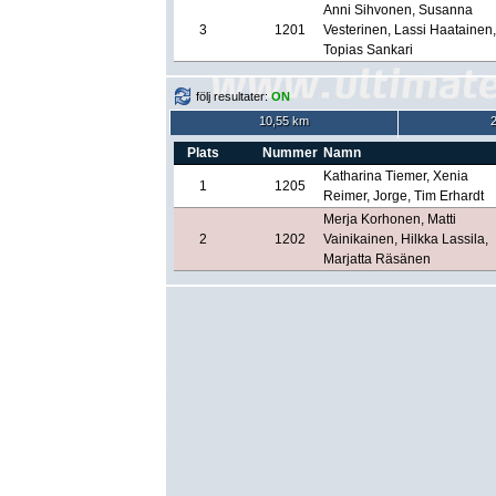
Anni Sihvonen, Susanna
3
1201
Vesterinen, Lassi Haatainen,
Topias Sankari
följ resultater:
ON
10,55 km
Plats
Nummer
Namn
Katharina Tiemer, Xenia
1
1205
Reimer, Jorge, Tim Erhardt
Merja Korhonen, Matti
2
1202
Vainikainen, Hilkka Lassila,
Marjatta Räsänen