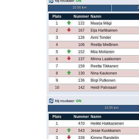
följ resultater:
ON
10,55 km
Plats
Nummer
Namn
1
122
Maarja Mägi
2
167
Eija Hartikainen
3
126
Anni Tonder
4
106
Reetta Miettinen
5
152
Miia Moilanen
6
137
Minna Laakkonen
7
159
Reetta Tikkanen
8
130
Nina Kaukonen
9
136
Birgi Putkonen
10
142
Heidi Palosaari
följ resultater:
ON
10,55 km
Plats
Nummer
Namn
1
470
Heikki Hakkarainen
2
543
Jesse Kuokkanen
3
339
Kimmo Randelin