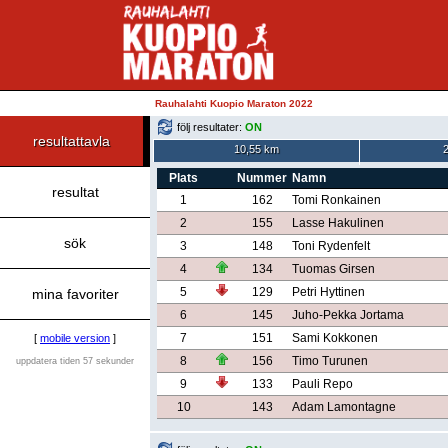
Rauhalahti Kuopio Maraton 2022
följ resultater:
ON
resultattavla
10,55 km
Plats
Nummer
Namn
resultat
1
162
Tomi Ronkainen
2
155
Lasse Hakulinen
sök
3
148
Toni Rydenfelt
4
134
Tuomas Girsen
5
129
Petri Hyttinen
mina favoriter
6
145
Juho-Pekka Jortama
7
151
Sami Kokkonen
[
mobile version
]
8
156
Timo Turunen
uppdatera tiden 57 sekunder
9
133
Pauli Repo
10
143
Adam Lamontagne