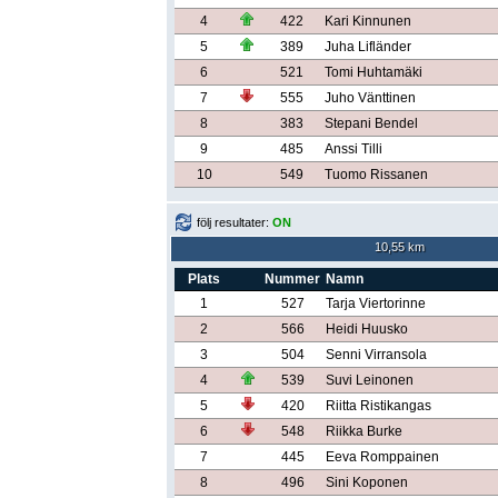
4
422
Kari Kinnunen
5
389
Juha Lifländer
6
521
Tomi Huhtamäki
7
555
Juho Vänttinen
8
383
Stepani Bendel
9
485
Anssi Tilli
10
549
Tuomo Rissanen
följ resultater:
ON
10,55 km
Plats
Nummer
Namn
1
527
Tarja Viertorinne
2
566
Heidi Huusko
3
504
Senni Virransola
4
539
Suvi Leinonen
5
420
Riitta Ristikangas
6
548
Riikka Burke
7
445
Eeva Romppainen
8
496
Sini Koponen