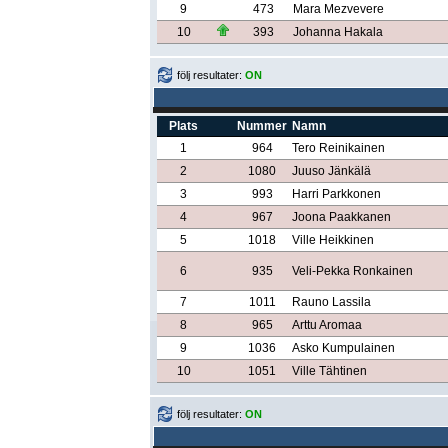
9
473
Mara Mezvevere
10
393
Johanna Hakala
följ resultater:
ON
Plats
Nummer
Namn
1
964
Tero Reinikainen
2
1080
Juuso Jänkälä
3
993
Harri Parkkonen
4
967
Joona Paakkanen
5
1018
Ville Heikkinen
6
935
Veli-Pekka Ronkainen
7
1011
Rauno Lassila
8
965
Arttu Aromaa
9
1036
Asko Kumpulainen
10
1051
Ville Tähtinen
följ resultater:
ON