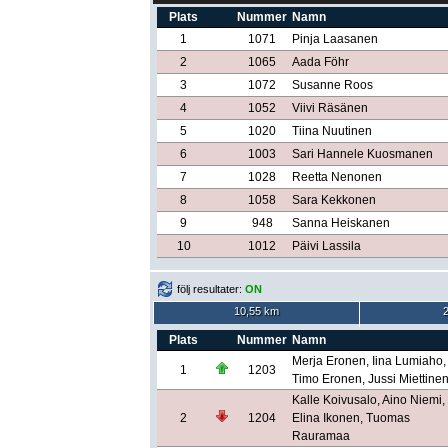
Plats
Nummer
Namn
1
1071
Pinja Laasanen
2
1065
Aada Föhr
3
1072
Susanne Roos
4
1052
Viivi Räsänen
5
1020
Tiina Nuutinen
6
1003
Sari Hannele Kuosmanen
7
1028
Reetta Nenonen
8
1058
Sara Kekkonen
9
948
Sanna Heiskanen
10
1012
Päivi Lassila
följ resultater:
ON
10,55 km
Plats
Nummer
Namn
Merja Eronen, Iina Lumiaho,
1
1203
Timo Eronen, Jussi Miettine
Kalle Koivusalo, Aino Niemi,
2
1204
Elina Ikonen, Tuomas
Rauramaa