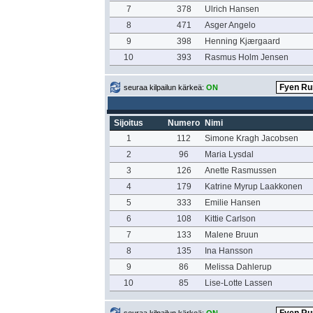
7
378
Ulrich Hansen
8
471
Asger Angelo
9
398
Henning Kjærgaard
10
393
Rasmus Holm Jensen
seuraa kilpailun kärkeä:
ON
Sijoitus
Numero
Nimi
1
112
Simone Kragh Jacobsen
2
96
Maria Lysdal
3
126
Anette Rasmussen
4
179
Katrine Myrup Laakkonen
5
333
Emilie Hansen
6
108
Kittie Carlson
7
133
Malene Bruun
8
135
Ina Hansson
9
86
Melissa Dahlerup
10
85
Lise-Lotte Lassen