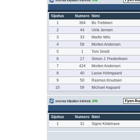
seuraa kilpailun kärkeä:
ON
Sijoitus
Numero
Nimi
1
384
Bo Trebbien
2
44
Ulrik Jensen
3
33
Martin Wils
4
58
Morten Andersen
5
1
Tom Smidt
6
17
Simon J. Frederiksen
7
424
Morten Andersen
8
40
Lasse Holmgaard
9
50
Rasmus Knudsen
10
59
Michael Aagaard
seuraa kilpailun kärkeä:
ON
Sijoitus
Numero
Nimi
1
31
Signe Kildehave