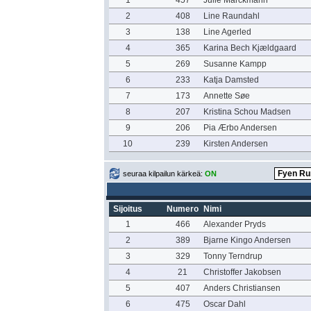
1
457
Julie Marckmann
2
408
Line Raundahl
3
138
Line Agerled
4
365
Karina Bech Kjældgaard
5
269
Susanne Kampp
6
233
Katja Damsted
7
173
Annette Søe
8
207
Kristina Schou Madsen
9
206
Pia Ærbo Andersen
10
239
Kirsten Andersen
seuraa kilpailun kärkeä:
ON
Sijoitus
Numero
Nimi
1
466
Alexander Pryds
2
389
Bjarne Kingo Andersen
3
329
Tonny Terndrup
4
21
Christoffer Jakobsen
5
407
Anders Christiansen
6
475
Oscar Dahl