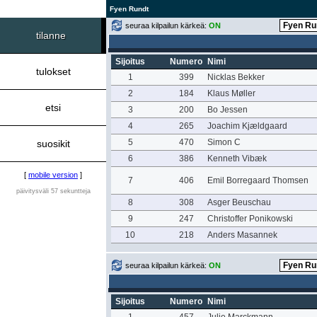
Fyen Rundt
seuraa kilpailun kärkeä:
ON
tilanne
Sijoitus
Numero
Nimi
tulokset
1
399
Nicklas Bekker
2
184
Klaus Møller
etsi
3
200
Bo Jessen
4
265
Joachim Kjældgaard
5
470
Simon C
suosikit
6
386
Kenneth Vibæk
[
mobile version
]
7
406
Emil Borregaard Thomsen
päivitysväli 57 sekuntteja
8
308
Asger Beuschau
9
247
Christoffer Ponikowski
10
218
Anders Masannek
seuraa kilpailun kärkeä:
ON
Sijoitus
Numero
Nimi