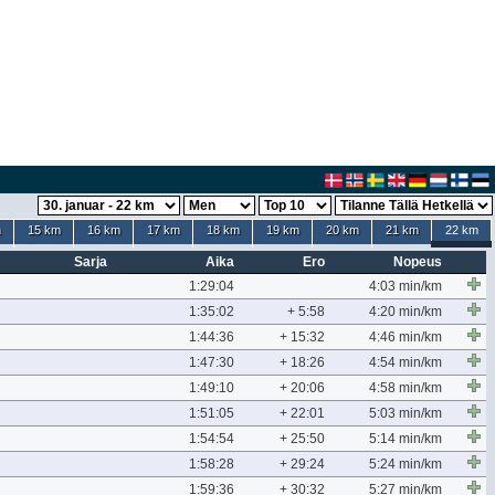
m
15 km
16 km
17 km
18 km
19 km
20 km
21 km
22 km
Sarja
Aika
Ero
Nopeus
1:29:04
4:03 min/km
1:35:02
+ 5:58
4:20 min/km
1:44:36
+ 15:32
4:46 min/km
1:47:30
+ 18:26
4:54 min/km
1:49:10
+ 20:06
4:58 min/km
1:51:05
+ 22:01
5:03 min/km
1:54:54
+ 25:50
5:14 min/km
1:58:28
+ 29:24
5:24 min/km
1:59:36
+ 30:32
5:27 min/km