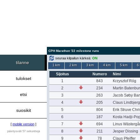
CPH Marathon '22 milestone runs
seuraa kilpailun kärkeä:
ON
tilanne
1 km
2 km
3 km
4 km
5 km
6
Sijoitus
Numero
Nimi
tulokset
1
843
Krzysztof Róg
2
234
Martin Batenbu
etsi
3
263
Jacob Søby Ba
4
205
Claus Lindbjerg
5
804
Erik Struve Chr
suosikit
6
187
Kosta Hadji-Po
7
694
Linus Wästergå
[
mobile version
]
8
211
Jesper Dissing
päivitysväli 57 sekuntteja
9
78
Claus Pfeiffer