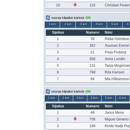
10
116
Christian Pede
seuraa kilpailun kärkeä:
ON
1 km
2 km
3 km
4 km
5 km
6
Sijoitus
Numero
Nimi
1
39
Rikke Holmboe
2
382
Asuman Erenel
3
21
Freja Froberg
4
368
Anna Lundin
5
131
Tanja Mogense
6
798
Rita Hansen
7
84
Mia Håkansson
seuraa kilpailun kärkeä:
ON
1 km
2 km
3 km
4 km
5 km
6 km
Sijoitus
Numero
Nimi
1
46
Janus Mens
2
706
Miguel Gimeno
3
188
Kosta Hadji-Po