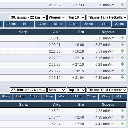
2:00:37
+ 31:33
5:29 min/km
m
15 km
16 km
17 km
18 km
19 km
20 km
21 km
22 km
Sarja
Aika
Ero
Nopeus
1:55:13
5:15 min/km
2:03:21
+ 8:08
5:37 min/km
2:11:30
+ 16:18
5:59 min/km
2:17:29
+ 22:16
6:15 min/km
2:22:22
+ 27:10
6:29 min/km
2:23:27
+ 28:15
6:32 min/km
2:26:16
+ 31:04
6:39 min/km
16 km
17 km
18 km
19 km
20 km
21 km
22 km
23 km
24 km
Sarja
Aika
Ero
Nopeus
1:45:04
4:23 min/km
1:47:44
+ 2:40
4:30 min/km
1:52:24
+ 7:20
4:41 min/km