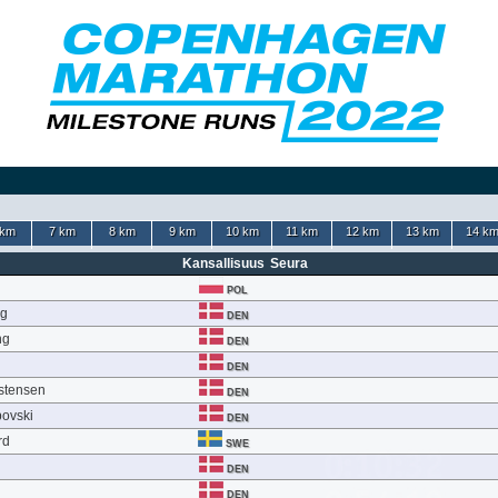
 km
7 km
8 km
9 km
10 km
11 km
12 km
13 km
14 k
Kansallisuus
Seura
POL
rg
DEN
ng
DEN
DEN
istensen
DEN
povski
DEN
rd
SWE
DEN
DEN