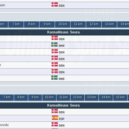
rsen
DEN
 km
7 km
8 km
9 km
10 km
11 km
12 km
13 km
14 k
Kansallisuus
Seura
DEN
SWE
DEN
DEN
n
DEN
DEN
SWE
7 km
8 km
9 km
10 km
11 km
12 km
13 km
14 km
15 km
Kansallisuus
Seura
DEN
ESP
povski
DEN