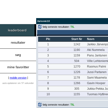
Helsinki10
følg seneste resultater:
TIL
leaderboard
Plc
Start Nr
Navn
resultater
1
1242
Jarkko Järvenp
2
1190
Aki Nummela
søg
3
1159
Panu Jantunen
4
504
Ville Lehtoniem
5
1270
Rasmus Palmi
mine favoritter
6
1226
Jussi Partanen
7
1178
Sami Maamela
[
mobile version
]
8
1266
Gavin Hooper
auto-opdaterer om 57 sekunder
9
305
Jukka-Pekka Ju
10
1155
Tuomas Hyttine
følg seneste resultater:
TIL