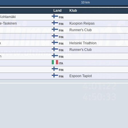
10 km
Land
Klub
-Kohtamäki
FIN
ne-Taskinen
Kuopion Reipas
FIN
Runner's Club
FIN
FIN
n
Helsinki Triathlon
FIN
Runner's Club
FIN
n
FIN
ITA
FIN
Espoon Tapiot
FIN