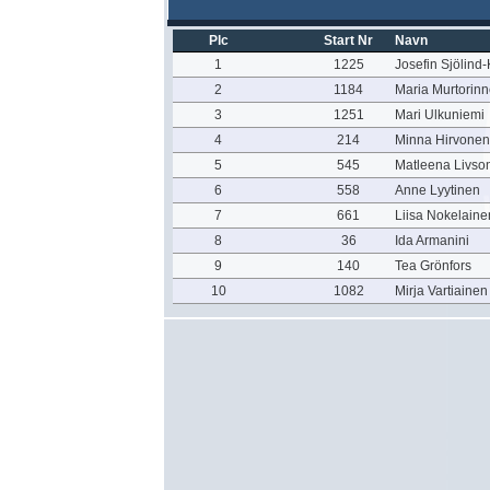
Plc
Start Nr
Navn
1
1225
Josefin Sjölind
2
1184
Maria Murtorin
3
1251
Mari Ulkuniemi
4
214
Minna Hirvonen
5
545
Matleena Livso
6
558
Anne Lyytinen
7
661
Liisa Nokelaine
8
36
Ida Armanini
9
140
Tea Grönfors
10
1082
Mirja Vartiainen