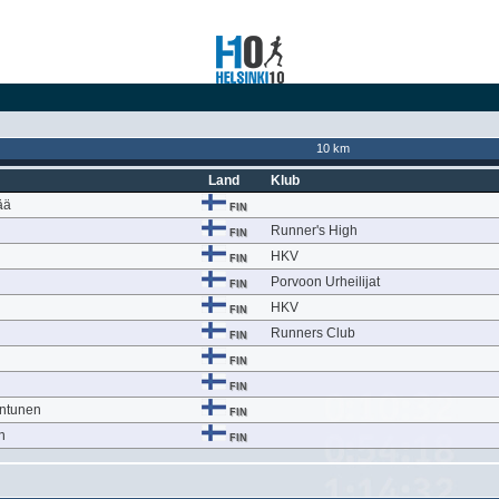
10 km
Land
Klub
ää
FIN
Runner's High
FIN
HKV
FIN
i
Porvoon Urheilijat
FIN
HKV
FIN
Runners Club
FIN
FIN
FIN
ntunen
FIN
n
FIN