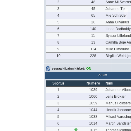
2
48
Anne Mi Svarre
3
45
Johanne Tøt
4
65
Mie Schrøder
5
26
Anna Olivarius
6
140
Linea Bartholdy
7
11
Sysser Lillelund
8
13
Camilla Boje A
9
114
Mille Elmelund
10
228
Birgitte Weisbje
seuraa kilpailun kärkeä:
ON
27 km
Sijoitus
Numero
Nimi
1
1039
Johannes Alber
2
1060
Jens Brokær
3
1059
Marius Folkser
4
1044
Henrik Johann
5
1038
Mikael Aarestru
6
1014
Martin Sandste
7
1015
Thomas Midtga