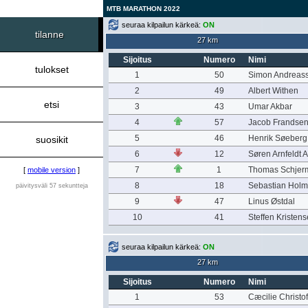
MTB MARATHON 2022
seuraa kilpailun kärkeä:
ON
tilanne
27 km
Sijoitus
Numero
Nimi
tulokset
1
50
Simon Andreas
2
49
Albert Withen
etsi
3
43
Umar Akbar
4
57
Jacob Frandse
5
46
Henrik Søeberg
suosikit
6
12
Søren Arnfeldt 
7
1
Thomas Schjer
[
mobile version
]
8
18
Sebastian Hol
päivitysväli 57 sekuntteja
9
47
Linus Østdal
10
41
Steffen Kristen
seuraa kilpailun kärkeä:
ON
27 km
Sijoitus
Numero
Nimi
1
53
Cæcilie Christo