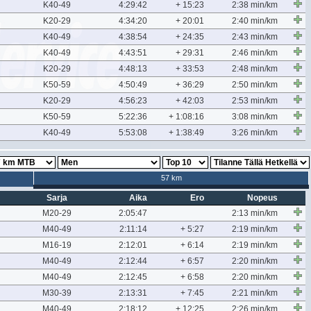
K40-49
4:29:42
+ 15:23
2:38 min/km
K20-29
4:34:20
+ 20:01
2:40 min/km
K40-49
4:38:54
+ 24:35
2:43 min/km
K40-49
4:43:51
+ 29:31
2:46 min/km
K20-29
4:48:13
+ 33:53
2:48 min/km
K50-59
4:50:49
+ 36:29
2:50 min/km
K20-29
4:56:23
+ 42:03
2:53 min/km
K50-59
5:22:36
+ 1:08:16
3:08 min/km
K40-49
5:53:08
+ 1:38:49
3:26 min/km
57 km
Sarja
Aika
Ero
Nopeus
M20-29
2:05:47
2:13 min/km
M40-49
2:11:14
+ 5:27
2:19 min/km
M16-19
2:12:01
+ 6:14
2:19 min/km
M40-49
2:12:44
+ 6:57
2:20 min/km
M40-49
2:12:45
+ 6:58
2:20 min/km
M30-39
2:13:31
+ 7:45
2:21 min/km
M40-49
2:18:12
+ 12:25
2:26 min/km