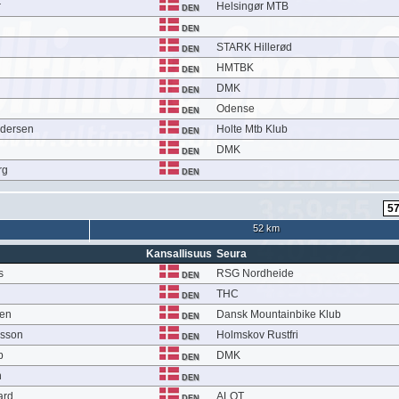
r
Helsingør MTB
DEN
DEN
STARK Hillerød
DEN
HMTBK
DEN
DMK
DEN
Odense
DEN
ndersen
Holte Mtb Klub
DEN
DMK
DEN
rg
DEN
52 km
Kansallisuus
Seura
s
RSG Nordheide
DEN
THC
DEN
sen
Dansk Mountainbike Klub
DEN
esson
Holmskov Rustfri
DEN
p
DMK
DEN
n
DEN
ard
ALOT
DEN