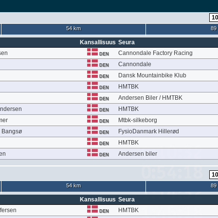
54 km
89
Kansallisuus
Seura
sen
Cannondale Factory Racing
DEN
Cannondale
DEN
Dansk Mountainbike Klub
DEN
n
HMTBK
DEN
Andersen Biler / HMTBK
DEN
Andersen
HMTBK
DEN
mer
Mtbk-silkeborg
DEN
m Bangsø
FysioDanmark Hillerød
DEN
HMTBK
DEN
sen
Andersen biler
DEN
54 km
89
Kansallisuus
Seura
ffersen
HMTBK
DEN