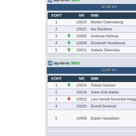
jälgi liidreid:
SEES
42,195 km
KOHT
NR
NIMI
1
10025
Morten Grønneberg
2
10021
Ida Slorafoss
3
10005
Andreas Hellesø
4
10009
Elisabeth Henriksrud
5
10011
Izabela Sliwinska
jälgi liidreid:
SEES
21,097 km
KOHT
NR
NIMI
1
10024
Tobias Hansen
2
10016
Svein-Erik Bakke
3
10022
Lars Henrik Neverdal Hegg
4
10020
Eivind Goverud
5
10008
Espen Haraldsen