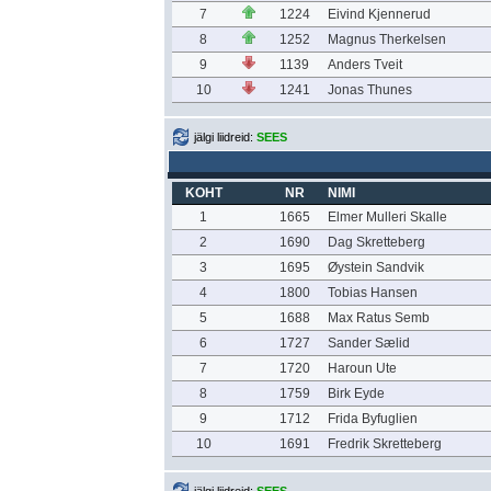
7
1224
Eivind Kjennerud
8
1252
Magnus Therkelsen
9
1139
Anders Tveit
10
1241
Jonas Thunes
jälgi liidreid:
SEES
KOHT
NR
NIMI
1
1665
Elmer Mulleri Skalle
2
1690
Dag Skretteberg
3
1695
Øystein Sandvik
4
1800
Tobias Hansen
5
1688
Max Ratus Semb
6
1727
Sander Sælid
7
1720
Haroun Ute
8
1759
Birk Eyde
9
1712
Frida Byfuglien
10
1691
Fredrik Skretteberg