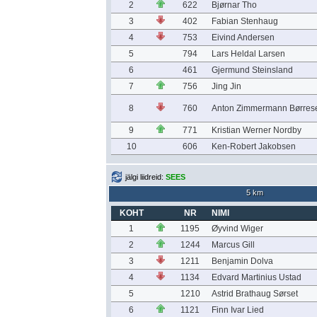
2
622
Bjørnar Tho
3
402
Fabian Stenhaug
4
753
Eivind Andersen
5
794
Lars Heldal Larsen
6
461
Gjermund Steinsland
7
756
Jing Jin
8
760
Anton Zimmermann Børres
9
771
Kristian Werner Nordby
10
606
Ken-Robert Jakobsen
jälgi liidreid:
SEES
5 km
KOHT
NR
NIMI
1
1195
Øyvind Wiger
2
1244
Marcus Gill
3
1211
Benjamin Dolva
4
1134
Edvard Martinius Ustad
5
1210
Astrid Brathaug Sørset
6
1121
Finn Ivar Lied