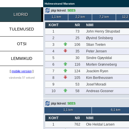
Holmestrand Maraton
jälgi liidreid:
SEES
LIIDRID
1,1 km
2,2 km
7,2 km
12,2
KOHT
NR
NIMI
TULEMUSED
1
73
John Henry Strupstad
2
25
Øyvind Snilsberg
OTSI
3
106
Stian Tveten
4
35
Peter Jensen
5
30
Sindre Gjøystdal
LEMMIKUD
6
116
Morten Grønneberg
7
124
Joackim Ryen
[
mobile version
]
8
105
Kim Bertheussen
värskenda 57 sekund
9
53
Josef Moradi
10
58
Andreas Gossner
jälgi liidreid:
SEES
1,1 km
6,1 km
KOHT
NR
NIMI
1
762
Ole Heldal Larsen