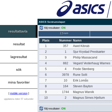
ASICS Sentrumsløpet
följ resultater:
ON
resultattavla
2,5 km
Plats
Nummer
Namn
resultat
1
357
Awet Kibrab
2
1
Sjur Krystad Prestsæter
lagresultat
3
9
Philip Massacand
4
882
Vegard Vesterhaug Warnes
5
4
Frode Stenberg
sök
6
3978
Rune Solli
7
10
Erik Lomås
mina favoriter
8
164
Steven Bayton
9
1744
Magnus Warvik
[
mobile version
]
10
2
Magnus Sirnes Hjellum
uppdatera tiden 57 sekunder
följ resultater:
ON