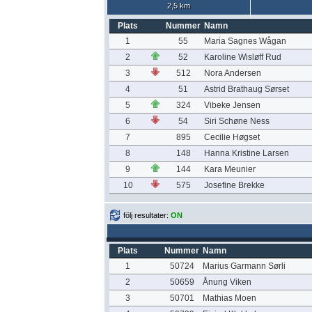
2,5 km
Plats
Nummer
Namn
1
55
Maria Sagnes Wågan
2
52
Karoline Wisløff Rud
3
512
Nora Andersen
4
51
Astrid Brathaug Sørset
5
324
Vibeke Jensen
6
54
Siri Schøne Ness
7
895
Cecilie Høgset
8
148
Hanna Kristine Larsen
9
144
Kara Meunier
10
575
Josefine Brekke
följ resultater:
ON
Plats
Nummer
Namn
1
50724
Marius Garmann Sørli
2
50659
Ånung Viken
3
50701
Mathias Moen