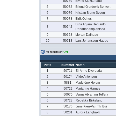
4
50739
Eivind Klokkehaug
5
50072
Erlend Gjerdevik Sørtveit
6
50076
Kristian Bjune Sveen
7
50078
Eirik Ophus
Dina Anjara Herilanto
8
50542
Randrianampiantsoa
9
50658
Morten Dalhaug
10
50713
Lars Johansson Hauge
följ resultater:
ON
Plats
Nummer
Namn
1
50711
Eli Anne Dvergsdal
2
50174
Vilde Antonsen
3
5881
Madelène Holum
4
50722
Marianne Harnes
5
50070
Venus Abraham Teffera
6
50723
Rebekka Birkeland
7
50176
June Kieu-Van Thi Bui
8
50201
Aurora Langbakk