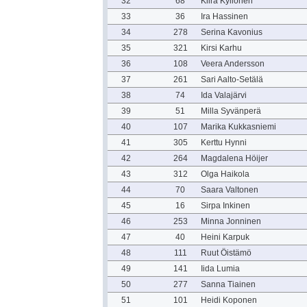
32
68
Kiira Kyllönen
33
36
Ira Hassinen
34
278
Serina Kavonius
35
321
Kirsi Karhu
36
108
Veera Andersson
37
261
Sari Aalto-Setälä
38
74
Ida Valajärvi
39
51
Milla Syvänperä
40
107
Marika Kukkasniemi
41
305
Kerttu Hynni
42
264
Magdalena Höijer
43
312
Olga Haikola
44
70
Saara Valtonen
45
16
Sirpa Inkinen
46
253
Minna Jonninen
47
40
Heini Karpuk
48
111
Ruut Öistämö
49
141
Iida Lumia
50
277
Sanna Tiainen
51
101
Heidi Koponen