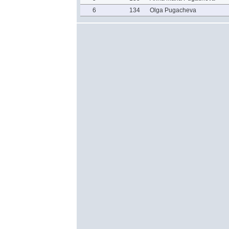
6
134
Olga Pugacheva