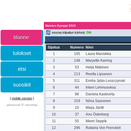
Naisten Kymppi 2023
seuraa kilpailun kärkeä:
ON
tilanne
Sijoitus
Numero
Nimi
tulokset
1
105
Laura Mansikka
2
148
Maryette Karring
3
53
Heljä Mäkinen
etsi
4
213
Reetta Lipsanen
5
311
Emilia Jyläs-Leszczynski
suosikit
6
44
Inkeri Lehmusoksa
7
98
Daniela Kaskivirta
[
mobile version
]
8
319
Niina Saaranen
päivitysväli 57 sekuntteja
9
10
Maija Jäntti
10
37
Anu Österberg
11
55
Meeri Seppik
12
296
Rafaela Von Frenckell