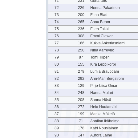
71
231
Oona Dits
72
226
Henna Pakarinen
73
200
Elina Blad
74
265
Anna Behm
75
236
Ellen Tolkki
76
308
Emmi Clewer
77
166
Kukka Ankeriasniemi
78
250
Nina Aarrevuo
79
87
Tomi Tiiperi
80
155
Kira Leppikorpi
81
279
Lumia Bräutigam
82
292
Ann-Mari Bergström
83
129
Pirjo-Liisa Omar
84
248
Hanna Mulari
85
208
Sanna Häsä
86
272
Heta Hautamäki
87
199
Marika Mäkelä
88
71
Anniina Ikäheimo
89
178
Katri Nousiainen
90
147
Aurora Laine