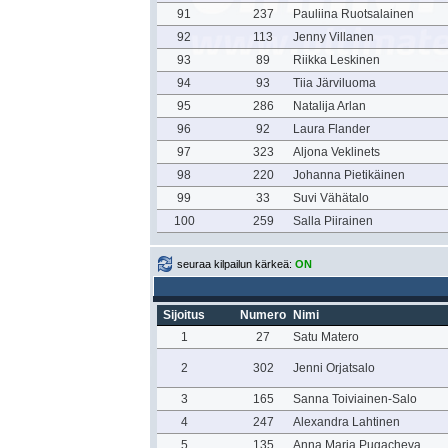
91
237
Pauliina Ruotsalainen
92
113
Jenny Villanen
93
89
Riikka Leskinen
94
93
Tiia Järviluoma
95
286
Natalija Arlan
96
92
Laura Flander
97
323
Aljona Veklinets
98
220
Johanna Pietikäinen
99
33
Suvi Vähätalo
100
259
Salla Piirainen
seuraa kilpailun kärkeä:
ON
Sijoitus
Numero
Nimi
1
27
Satu Matero
2
302
Jenni Orjatsalo
3
165
Sanna Toiviainen-Salo
4
247
Alexandra Lahtinen
5
135
Anna Maria Pugacheva