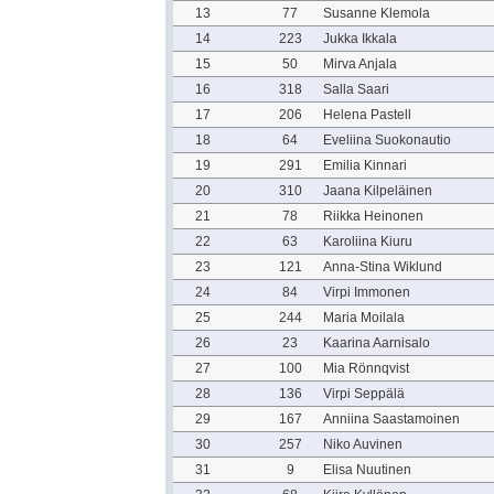
13
77
Susanne Klemola
14
223
Jukka Ikkala
15
50
Mirva Anjala
16
318
Salla Saari
17
206
Helena Pastell
18
64
Eveliina Suokonautio
19
291
Emilia Kinnari
20
310
Jaana Kilpeläinen
21
78
Riikka Heinonen
22
63
Karoliina Kiuru
23
121
Anna-Stina Wiklund
24
84
Virpi Immonen
25
244
Maria Moilala
26
23
Kaarina Aarnisalo
27
100
Mia Rönnqvist
28
136
Virpi Seppälä
29
167
Anniina Saastamoinen
30
257
Niko Auvinen
31
9
Elisa Nuutinen