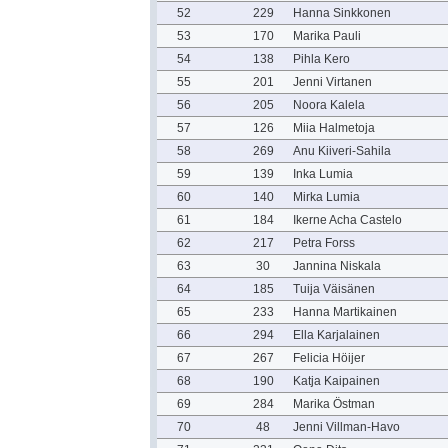
52
229
Hanna Sinkkonen
53
170
Marika Pauli
54
138
Pihla Kero
55
201
Jenni Virtanen
56
205
Noora Kalela
57
126
Miia Halmetoja
58
269
Anu Kiiveri-Sahila
59
139
Inka Lumia
60
140
Mirka Lumia
61
184
Ikerne Acha Castelo
62
217
Petra Forss
63
30
Jannina Niskala
64
185
Tuija Väisänen
65
233
Hanna Martikainen
66
294
Ella Karjalainen
67
267
Felicia Höijer
68
190
Katja Kaipainen
69
284
Marika Östman
70
48
Jenni Villman-Havo