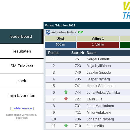
Vantaa Triathlon 2023
auto follow leiders:
OP
leaderboard
Uinti
Vaihto 1
500 m
1. Vaihto
resultaten
Positie
Start Nr
Naam
1
751
Sergei Lemetti
SM Tulokset
2
723
Mitja Kylliäinen
3
740
Jaakko Sippola
4
735
Jesper Nyberg
zoek
5
741
Henrik Söderholm
6
744
Juha-Pekka Vainikka
mijn favorieten
7
727
Lauri Lilja
8
731
Juho Martikainen
[
mobile version
]
9
711
Miika Aulakoski
automatisch verversen 57
seconden
10
736
Jonathan Nyberg
11
710
Juuso Aitta