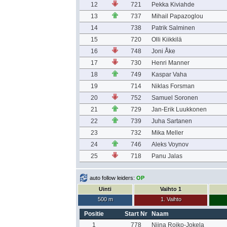
12
721
Pekka Kiviahde
13
737
Mihail Papazoglou
14
738
Patrik Salminen
15
720
Olli Kiikkilä
16
748
Joni Åke
17
730
Henri Manner
18
749
Kaspar Vaha
19
714
Niklas Forsman
20
752
Samuel Soronen
21
729
Jan-Erik Luukkonen
22
739
Juha Sartanen
23
732
Mika Meller
24
746
Aleks Voynov
25
718
Panu Jalas
auto follow leiders:
OP
Uinti
Vaihto 1
500 m
1. Vaihto
Positie
Start Nr
Naam
1
778
Niina Roiko-Jokela