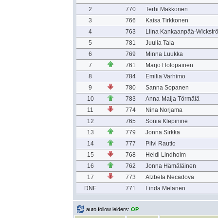
2
770
Terhi Makkonen
3
766
Kaisa Tirkkonen
4
763
Liina Kankaanpää-Wickstr
5
781
Juulia Tala
6
769
Minna Luukka
7
761
Marjo Holopainen
8
784
Emilia Varhimo
9
780
Sanna Sopanen
10
783
Anna-Maija Törmälä
11
774
Nina Norjama
12
765
Sonia Klepinine
13
779
Jonna Sirkka
14
777
Pilvi Rautio
15
768
Heidi Lindholm
16
762
Jonna Hämäläinen
17
773
Alzbeta Necadova
DNF
771
Linda Melanen
auto follow leiders:
OP