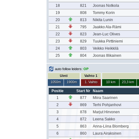
18
821
Joonas Notkola
19
808
Tommy Korin
20
813
Nikita Lunin
21
795
Jaakko Ala-Rämi
22
823
Jean-Luc Olives
23
829
Tuukka Pirttiniemi
24
803
Veikko Heikkilä
25
804
Joonas Illikainen
auto follow leiders:
OP
Uinti
Vaihto 1
1050m
1900m
1. Vaihto
10 km
23,3 km
Positie
Start Nr
Naam
1
877
Miira Saarinen
2
869
Terhi Pohjanhovi
3
878
Marjut Hirvonen
4
872
Leena Sakko
5
863
Anna-Liina Blomberg
6
860
Laura Airaksinen