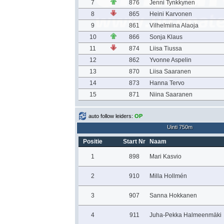
7
876
Jenni Tynkkynen
8
865
Heini Karvonen
9
861
Vilhelmiina Alaoja
10
866
Sonja Klaus
11
874
Liisa Tiussa
12
862
Yvonne Aspelin
13
870
Liisa Saaranen
14
873
Hanna Tervo
15
871
Niina Saaranen
auto follow leiders:
OP
Uinti 750m
Positie
Start Nr
Naam
1
898
Mari Kasvio
2
910
Milla Hollmén
3
907
Sanna Hokkanen
4
911
Juha-Pekka Halmeenmäki