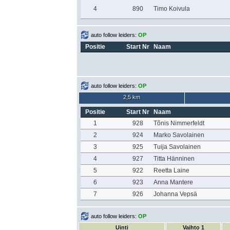
4
890
Timo Koivula
auto follow leiders:
OP
Positie
Start Nr
Naam
auto follow leiders:
OP
2,5 km
Positie
Start Nr
Naam
1
928
Tõnis Nimmerfeldt
2
924
Marko Savolainen
3
925
Tuija Savolainen
4
927
Titta Hänninen
5
922
Reetta Laine
6
923
Anna Mantere
7
926
Johanna Vepsä
auto follow leiders:
OP
Uinti
Vaihto 1