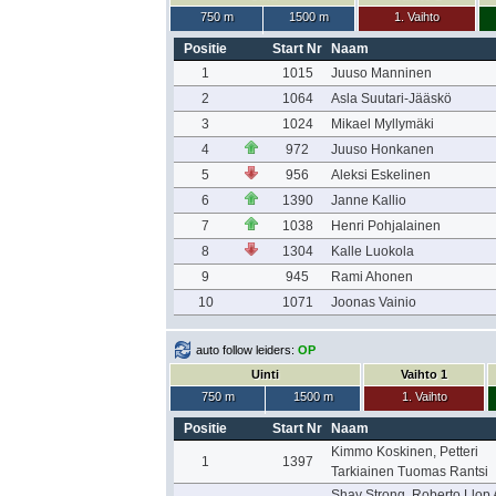
750 m
1500 m
1. Vaihto
Positie
Start Nr
Naam
1
1015
Juuso Manninen
2
1064
Asla Suutari-Jääskö
3
1024
Mikael Myllymäki
4
972
Juuso Honkanen
5
956
Aleksi Eskelinen
6
1390
Janne Kallio
7
1038
Henri Pohjalainen
8
1304
Kalle Luokola
9
945
Rami Ahonen
10
1071
Joonas Vainio
auto follow leiders:
OP
Uinti
Vaihto 1
750 m
1500 m
1. Vaihto
Positie
Start Nr
Naam
Kimmo Koskinen, Petteri
1
1397
Tarkiainen Tuomas Rantsi
Shay Strong, Roberto Llop 