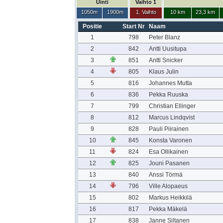
Uinti
Vaihto 1
1050m
1900m
1. Vaihto
10 km
23,3 km
Positie
Start Nr
Naam
1
798
Peter Blanz
2
842
Antti Uusitupa
3
851
Antti Snicker
4
805
Klaus Julin
5
816
Johannes Mutta
6
836
Pekka Ruuska
7
799
Christian Ellinger
8
812
Marcus Lindqvist
9
828
Pauli Piirainen
10
845
Konsta Varonen
11
824
Esa Ollikainen
12
825
Jouni Pasanen
13
840
Anssi Törmä
14
796
Ville Alopaeus
15
802
Markus Heikkilä
16
817
Pekka Mäkelä
17
838
Janne Siltanen