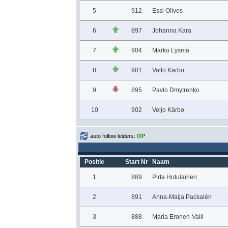
5
912
Essi Olives
6
897
Johanna Kara
7
904
Marko Lysmä
8
901
Vallo Kärbo
9
895
Pavlo Dmytrenko
10
902
Veljo Kärbo
auto follow leiders:
OP
Positie
Start Nr
Naam
1
889
Pirta Hotulainen
2
891
Anna-Maija Packalén
3
888
Maria Eronen-Valli