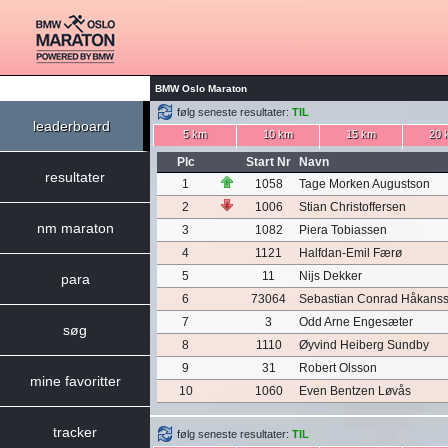
BMW Oslo Maraton
følg seneste resultater:
TIL
leaderboard
5 km
10 km
15 km
20 
Plc
Start Nr
Navn
resultater
1
1058
Tage Morken Augustson
2
1006
Stian Christoffersen
nm maraton
3
1082
Piera Tobiassen
4
1121
Halfdan-Emil Færø
5
11
Nijs Dekker
para
6
73064
Sebastian Conrad Håkans
7
3
Odd Arne Engesæter
søg
8
1110
Øyvind Heiberg Sundby
9
31
Robert Olsson
mine favoritter
10
1060
Even Bentzen Løvås
tracker
følg seneste resultater:
TIL