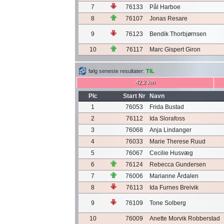
7
76133
Pål Harboe
8
76107
Jonas Resare
9
76123
Bendik Thorbjørnsen
10
76117
Marc Gispert Giron
følg seneste resultater:
TIL
42,2 km
Plc
Start Nr
Navn
1
76053
Frida Bustad
2
76112
Ida Slorafoss
3
76068
Anja Lindanger
4
76033
Marie Therese Ruud
5
76067
Cecilie Husvæg
6
76124
Rebecca Gundersen
7
76006
Marianne Årdalen
8
76113
Ida Furnes Breivik
9
76109
Tone Solberg
10
76009
Anette Morvik Robberstad