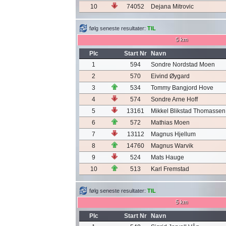
10
74052
Dejana Mitrovic
følg seneste resultater:
TIL
5 km
Plc
Start Nr
Navn
1
594
Sondre Nordstad Moen
2
570
Eivind Øygard
3
534
Tommy Bangjord Hove
4
574
Sondre Arne Hoff
5
13161
Mikkel Blikstad Thomassen
6
572
Mathias Moen
7
13112
Magnus Hjellum
8
14760
Magnus Warvik
9
524
Mats Hauge
10
513
Karl Fremstad
følg seneste resultater:
TIL
5 km
Plc
Start Nr
Navn