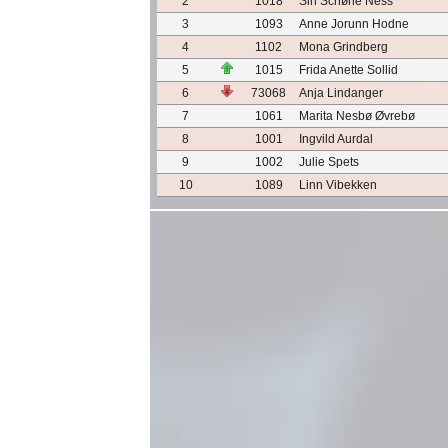
2
1018
Siri Schøne Ness
3
1093
Anne Jorunn Hodne
4
1102
Mona Grindberg
5
1015
Frida Anette Sollid
6
73068
Anja Lindanger
7
1061
Marita Nesbø Øvrebø
8
1001
Ingvild Aurdal
9
1002
Julie Spets
10
1089
Linn Vibekken