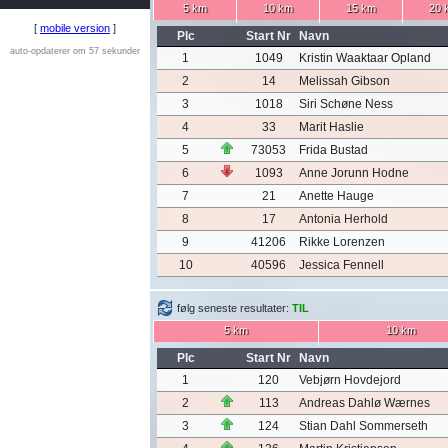
5 km
10 km
15 km
20 
[
mobile version
]
Plc
Start Nr
Navn
auto-opdaterer om 57 sekunder
1
1049
Kristin Waaktaar Opland
2
14
Melissah Gibson
3
1018
Siri Schøne Ness
4
33
Marit Haslie
5
73053
Frida Bustad
6
1093
Anne Jorunn Hodne
7
21
Anette Hauge
8
17
Antonia Herhold
9
41206
Rikke Lorenzen
10
40596
Jessica Fennell
følg seneste resultater:
TIL
5 km
10 km
Plc
Start Nr
Navn
1
120
Vebjørn Hovdejord
2
113
Andreas Dahlø Wærnes
3
124
Stian Dahl Sommerseth