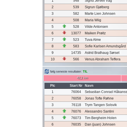
1
548
Sigrid Jervell Våg
2
539
Sigrun Gjølberg
3
582
Marte Lien Johnsen
4
508
Maria Wiig
5
528
Vilde Antonsen
6
13077
Maiken Prøitz
7
523
Tuva Alme
8
583
Sofie Karlsen Amundsgård
9
14735
Astrid Brathaug Sørset
10
566
Venus Abraham Teffera
følg seneste resultater:
TIL
42,2 km
Plc
Start Nr
Navn
1
76064
Sebastian Conrad Håkans
2
76058
Jonas Tofte Røhne
3
76118
Trym Tangen Solsvik
4
76076
Alessandro Santini
5
76073
Tim Bergheim Holen
6
76035
Dan (juan) Johnsen