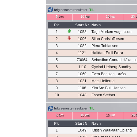
følg seneste resultater:
TIL
5 km
10 km
15 km
20 
Plc
Start Nr
Navn
1
1058
Tage Morken Augustson
2
1006
Stian Christoffersen
3
1082
Piera Tobiassen
4
1121
Halfdan-Emil Færø
5
73064
Sebastian Conrad Håkans
6
1110
Øyvind Heiberg Sundby
7
1060
Even Bentzen Løvås
8
1031
Mats Hellerud
9
1108
Kim Are Bull Hansen
10
1048
Espen Sæther
følg seneste resultater:
TIL
5 km
10 km
15 km
20 
Plc
Start Nr
Navn
1
1049
Kristin Waaktaar Opland