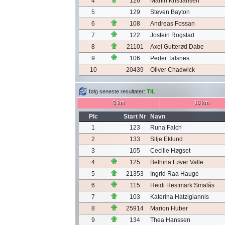
4
126
Martin Kristiansen
5
129
Steven Bayton
6
108
Andreas Fossan
7
122
Jostein Rogstad
8
21101
Axel Gutterød Dabe
9
106
Peder Talsnes
10
20439
Oliver Chadwick
følg seneste resultater:
TIL
5 km
10 km
Plc
Start Nr
Navn
1
123
Runa Falch
2
133
Silje Eklund
3
105
Cecilie Høgset
4
125
Bethina Løver Valle
5
21353
Ingrid Raa Hauge
6
115
Heidi Hestmark Smalås
7
103
Katerina Hatzigiannis
8
25914
Marion Huber
9
134
Thea Hanssen