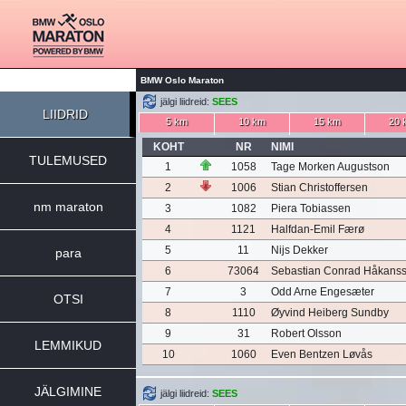
BMW Oslo Maraton
jälgi liidreid:
SEES
LIIDRID
5 km
10 km
15 km
20 
KOHT
NR
NIMI
TULEMUSED
1
1058
Tage Morken Augustson
2
1006
Stian Christoffersen
nm maraton
3
1082
Piera Tobiassen
4
1121
Halfdan-Emil Færø
5
11
Nijs Dekker
para
6
73064
Sebastian Conrad Håkans
7
3
Odd Arne Engesæter
OTSI
8
1110
Øyvind Heiberg Sundby
9
31
Robert Olsson
LEMMIKUD
10
1060
Even Bentzen Løvås
JÄLGIMINE
jälgi liidreid:
SEES