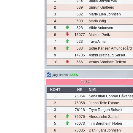
1
548
Sigrid Jervell Våg
2
539
Sigrun Gjølberg
3
582
Marte Lien Johnsen
4
508
Maria Wiig
5
528
Vilde Antonsen
6
13077
Maiken Prøitz
7
523
Tuva Alme
8
583
Sofie Karlsen Amundsgård
9
14735
Astrid Brathaug Sørset
10
566
Venus Abraham Teffera
jälgi liidreid:
SEES
42,2 km
KOHT
NR
NIMI
1
76064
Sebastian Conrad Håkans
2
76058
Jonas Tofte Røhne
3
76118
Trym Tangen Solsvik
4
76076
Alessandro Santini
5
76073
Tim Bergheim Holen
6
76035
Dan (juan) Johnsen