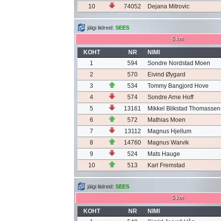
10
74052
Dejana Mitrovic
jälgi liidreid:
SEES
5 km
KOHT
NR
NIMI
1
594
Sondre Nordstad Moen
2
570
Eivind Øygard
3
534
Tommy Bangjord Hove
4
574
Sondre Arne Hoff
5
13161
Mikkel Blikstad Thomassen
6
572
Mathias Moen
7
13112
Magnus Hjellum
8
14760
Magnus Warvik
9
524
Mats Hauge
10
513
Karl Fremstad
jälgi liidreid:
SEES
5 km
KOHT
NR
NIMI