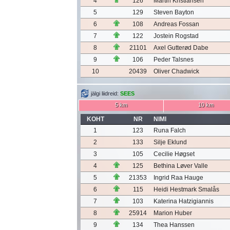
4
126
Martin Kristiansen
5
129
Steven Bayton
6
108
Andreas Fossan
7
122
Jostein Rogstad
8
21101
Axel Gutterød Dabe
9
106
Peder Talsnes
10
20439
Oliver Chadwick
jälgi liidreid:
SEES
5 km
10 km
KOHT
NR
NIMI
1
123
Runa Falch
2
133
Silje Eklund
3
105
Cecilie Høgset
4
125
Bethina Løver Valle
5
21353
Ingrid Raa Hauge
6
115
Heidi Hestmark Smalås
7
103
Katerina Hatzigiannis
8
25914
Marion Huber
9
134
Thea Hanssen