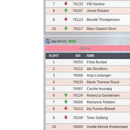
7
76133
Pål Harboe
8
76107
Jonas Resare
9
76123
Bendik Thorbjørnsen
10
76117
Marc Gispert Giron
jälgi liidreid:
SEES
42,2 km
KOHT
NR
NIMI
1
76053
Frida Bustad
2
76112
Ida Slorafoss
3
76068
Anja Lindanger
4
76033
Marie Therese Ruud
5
76067
Cecilie Husvæg
6
76124
Rebecca Gundersen
7
76006
Marianne Årdalen
8
76113
Ida Furnes Breivik
9
76109
Tone Solberg
10
76009
Anette Morvik Robberstad