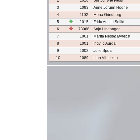
2
1018
Siri Schøne Ness
3
1093
Anne Jorunn Hodne
4
1102
Mona Grindberg
5
1015
Frida Anette Sollid
6
73068
Anja Lindanger
7
1061
Marita Nesbø Øvrebø
8
1001
Ingvild Aurdal
9
1002
Julie Spets
10
1089
Linn Vibekken