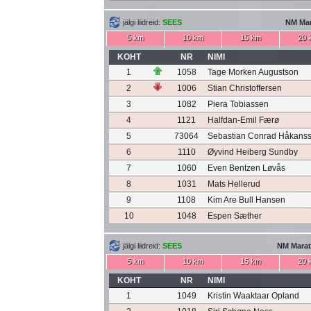
jälgi liidreid:
SEES
NM Ma
5 km
10 km
15 km
20 
KOHT
NR
NIMI
1
1058
Tage Morken Augustson
2
1006
Stian Christoffersen
3
1082
Piera Tobiassen
4
1121
Halfdan-Emil Færø
5
73064
Sebastian Conrad Håkans
6
1110
Øyvind Heiberg Sundby
7
1060
Even Bentzen Løvås
8
1031
Mats Hellerud
9
1108
Kim Are Bull Hansen
10
1048
Espen Sæther
jälgi liidreid:
SEES
NM Marat
5 km
10 km
15 km
20 
KOHT
NR
NIMI
1
1049
Kristin Waaktaar Opland