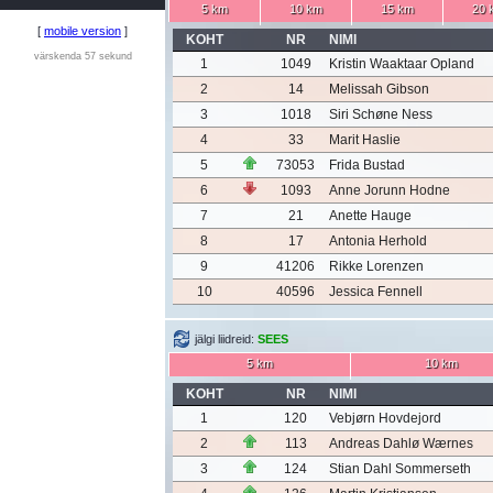
5 km
10 km
15 km
20 
[
mobile version
]
KOHT
NR
NIMI
värskenda 57 sekund
1
1049
Kristin Waaktaar Opland
2
14
Melissah Gibson
3
1018
Siri Schøne Ness
4
33
Marit Haslie
5
73053
Frida Bustad
6
1093
Anne Jorunn Hodne
7
21
Anette Hauge
8
17
Antonia Herhold
9
41206
Rikke Lorenzen
10
40596
Jessica Fennell
jälgi liidreid:
SEES
5 km
10 km
KOHT
NR
NIMI
1
120
Vebjørn Hovdejord
2
113
Andreas Dahlø Wærnes
3
124
Stian Dahl Sommerseth