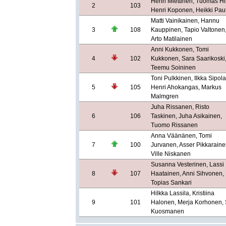
Henri Miettinen, Tuomas Hi
2
103
Henri Koponen, Heikki Pau
Matti Vainikainen, Hannu
3
108
Kauppinen, Tapio Valtonen
Arto Matilainen
Anni Kukkonen, Tomi
4
102
Kukkonen, Sara Saarikoski
Teemu Soininen
Toni Pulkkinen, Ilkka Sipola
5
105
Henri Ahokangas, Markus
Malmgren
Juha Rissanen, Risto
6
106
Taskinen, Juha Asikainen,
Tuomo Rissanen
Anna Väänänen, Tomi
7
100
Jurvanen, Asser Pikkaraine
Ville Niskanen
Susanna Vesterinen, Lassi
8
107
Haatainen, Anni Sihvonen,
Topias Sankari
Hilkka Lassila, Kristiina
9
101
Halonen, Merja Korhonen, 
Kuosmanen