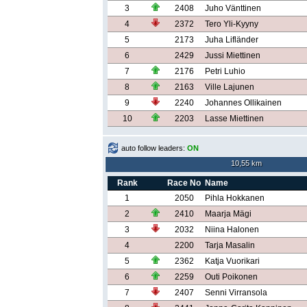
3
2408
Juho Vänttinen
4
2372
Tero Yli-Kyyny
5
2173
Juha Lifländer
6
2429
Jussi Miettinen
7
2176
Petri Luhio
8
2163
Ville Lajunen
9
2240
Johannes Ollikainen
10
2203
Lasse Miettinen
auto follow leaders:
ON
10,55 km
Rank
Race No
Name
1
2050
Pihla Hokkanen
2
2410
Maarja Mägi
3
2032
Niina Halonen
4
2200
Tarja Masalin
5
2362
Katja Vuorikari
6
2259
Outi Poikonen
7
2407
Senni Virransola