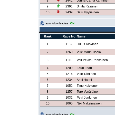
8
2441
Jonna-Carita Kanninen
9
2391
Sinita Räsänen
10
2439
Satu Hyytiäinen
auto follow leaders:
ON
Rank
Race No
Name
1
1132
Julius Taskinen
2
1260
Ville Maunuksela
3
1110
Veli-Pekka Ronkainen
4
1209
Lauri Friari
5
1216
Ville Tähtinen
6
1234
Antti Haimi
7
1052
Timo Kokkonen
8
1257
Tero Venäläinen
9
1032
Petri Juntunen
10
1065
Niki Maksimainen
auto follow leaders:
ON