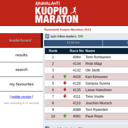
Rauhalahti Kuopio Marathon 2023
auto follow leaders:
ON
leaderboard
10,55 km
Rank
Race No
Name
results
1
4084
Tomi Ronkainen
2
4134
Risto Mägi
search
3
4132
Olli Jäntti
4
4028
Kari Kinnunen
5
4126
Sampsa Suvela
my favourites
6
4135
Lasse Hakulinen
7
4111
Timo Vuolle
[
mobile version
]
8
4110
Joachim Wunsch
auto refreshing in 57 seconds
9
4088
Toni Rydenfelt
10
4081
Pauli Repo