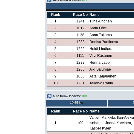
Rank
Race No
Name
1
1241
Tiina Alhonen
2
1012
Aada Föhr
3
1138
Anna Toljamo
4
1238
Denisa ?antínová
5
1222
Heidi Lindfors
6
1111
Viivi Räsänen
7
1233
Henna Lappi
8
1236
Aiki Salumäe
9
1036
Asta Karjalainen
10
1231
Tellervo Ranto
auto follow leaders:
ON
10,55 km
Rank
Race No
Name
Valtteri Markkila, Ilari-Aleksi
1
109
Isohanni, Joona Karvinen,
Kasper Kylèn