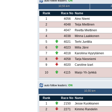
auto follow leaders:
ON
10,55 km
Rank
Race No
Name
1
4056
Aino Niemi
2
4048
Teija Miettinen
3
4047
Reetta Miettinen
4
4038
Minna Laakkonen
5
4021
Terhi Junttila
6
4023
Milla Järvi
7
4018
Karoliina Hyyryläinen
8
4058
Tarja Niesniemi
9
4020
Caroline Izart
10
4115
Marjo Yli-Jyrkkä
auto follow leaders:
ON
10,55 km
Rank
Race No
Name
1
2150
Jesse Kuokkanen
2
2271
Kimmo Randelin