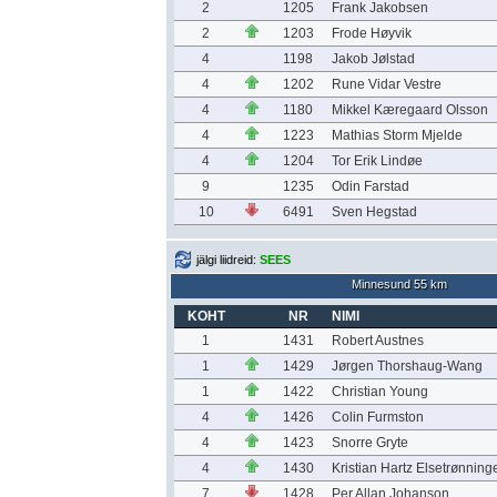
2
1205
Frank Jakobsen
2
1203
Frode Høyvik
4
1198
Jakob Jølstad
4
1202
Rune Vidar Vestre
4
1180
Mikkel Kæregaard Olsson
4
1223
Mathias Storm Mjelde
4
1204
Tor Erik Lindøe
9
1235
Odin Farstad
10
6491
Sven Hegstad
jälgi liidreid:
SEES
Minnesund 55 km
KOHT
NR
NIMI
1
1431
Robert Austnes
1
1429
Jørgen Thorshaug-Wang
1
1422
Christian Young
4
1426
Colin Furmston
4
1423
Snorre Gryte
4
1430
Kristian Hartz Elsetrønning
7
1428
Per Allan Johanson