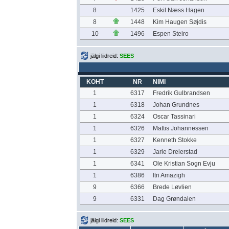
8
1425
Eskil Næss Hagen
8
1448
Kim Haugen Søjdis
10
1496
Espen Steiro
jälgi liidreid:
SEES
KOHT
NR
NIMI
1
6317
Fredrik Gulbrandsen
1
6318
Johan Grundnes
1
6324
Oscar Tassinari
1
6326
Mattis Johannessen
1
6327
Kenneth Stokke
1
6329
Jarle Dreierstad
1
6341
Ole Kristian Sogn Evju
1
6386
Itri Amazigh
9
6366
Brede Løvlien
9
6331
Dag Grøndalen
jälgi liidreid:
SEES