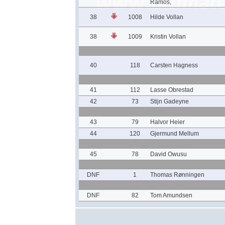
Ramos,
38
1008
Hilde Vollan
38
1009
Kristin Vollan
40
118
Carsten Hagness
41
112
Lasse Obrestad
42
73
Stijn Gadeyne
43
79
Halvor Heier
44
120
Gjermund Mellum
45
78
David Owusu
DNF
1
Thomas Rønningen
DNF
82
Tom Amundsen