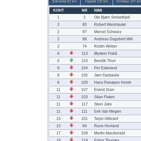
Soknedal 62 km
Oppdal 120 km
Dombås 197 k
KOHT
NR
NIMI
1
2
Ole Bjørn Smisethjell
2
85
Robert Weishäutel
2
87
Marcel Schwarz
2
88
Andreas Dagobert Will
2
74
Kristin Weber
6
113
Øystein Fiskå
6
110
Bendik Thun
8
104
Per Eskeland
8
105
Jørn Fjeldavlie
8
100
Hans Ranøyen Homb
11
107
Eivind Gran
11
103
Stian Flaten
11
117
Stein Joks
11
111
Erik Van Megen
15
101
Tarjei Gilbrant
15
84
Rune Hovland
17
109
Martin Macdonald
18
119
Erling Thunæs