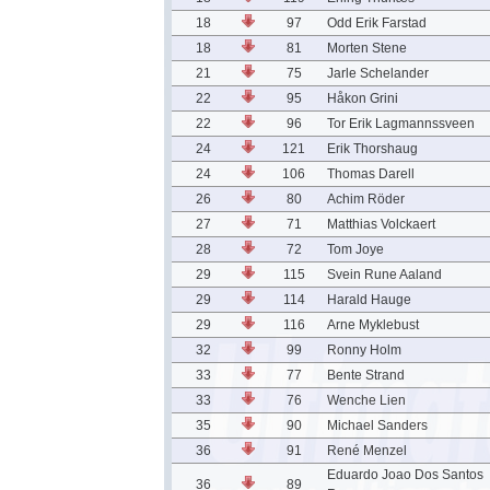
18
97
Odd Erik Farstad
18
81
Morten Stene
21
75
Jarle Schelander
22
95
Håkon Grini
22
96
Tor Erik Lagmannssveen
24
121
Erik Thorshaug
24
106
Thomas Darell
26
80
Achim Röder
27
71
Matthias Volckaert
28
72
Tom Joye
29
115
Svein Rune Aaland
29
114
Harald Hauge
29
116
Arne Myklebust
32
99
Ronny Holm
33
77
Bente Strand
33
76
Wenche Lien
35
90
Michael Sanders
36
91
René Menzel
Eduardo Joao Dos Santos
36
89