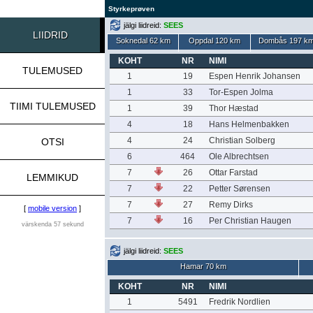
Styrkeprøven
jälgi liidreid:
SEES
LIIDRID
Soknedal 62 km
Oppdal 120 km
Dombås 197 k
KOHT
NR
NIMI
TULEMUSED
1
19
Espen Henrik Johansen
1
33
Tor-Espen Jolma
TIIMI TULEMUSED
1
39
Thor Hæstad
4
18
Hans Helmenbakken
4
24
Christian Solberg
OTSI
6
464
Ole Albrechtsen
7
26
Ottar Farstad
LEMMIKUD
7
22
Petter Sørensen
7
27
Remy Dirks
[
mobile version
]
7
16
Per Christian Haugen
värskenda 57 sekund
jälgi liidreid:
SEES
Hamar 70 km
KOHT
NR
NIMI
1
5491
Fredrik Nordlien