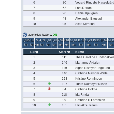
6
80
Vegard Ringsby Hasselgår
7
62
Lars Dørum
8
96
Daniel Kjellgren
9
48
Alexander Baustad
10
95
Scott Kerrison
auto follow leaders:
ON
0,815
1,9
3
4,09
5,18
6,28
7,37
9,01
10,10
11,19
12,29
13,93
15,02
16,1
km
km
km
km
km
km
km
km
km
km
km
km
km
km
Rang
Start Nr
Name
1
111
Thea Caroline Lundsbakke
2
146
Marianne Årdalen
3
119
Signe Rismyhr Engelund
4
140
Cathrine Melsom Walle
5
123
Kristine Rønningen
6
107
Turith Dalmeyer Nilsen
7
84
Cathrine Holme
8
118
Ida Rindal
9
99
Cathrine H Lorentzen
10
135
Elin Akre Tellum