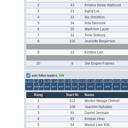
2
43
Kristine Beate Walhovd
3
21
Ingrid Lid
4
31
Ida Slorafoss
5
34
Rita Steinsvik
6
20
Marit Ann Laulo
7
32
Tone Solberg
8
156
Jeanette Bergersen
9
12
Kristine Lier
10
8
Siw Engen-Fadnes
auto follow leaders:
ON
0,815
1,9
3
4,09
5,18
6,28
7,37
9,01
10,10
11,19
12,29
13,93
15,02
16,1
km
km
km
km
km
km
km
km
km
km
km
km
km
km
Rang
Start Nr
Name
1
112
Morten Waage Omholt
2
108
Joachim Nybakke
3
91
Daniel Jenssen
4
83
Kristian Hoel
5
54
Marius Lien Killi