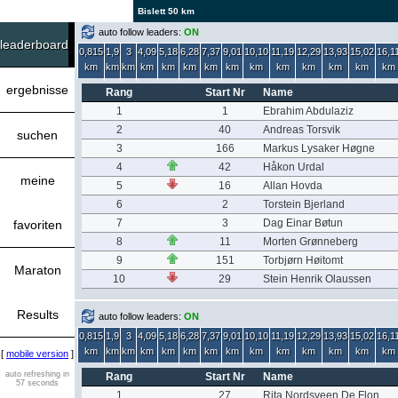
Bislett 50 km
auto follow leaders:
ON
leaderboard
0,815
1,9
3
4,09
5,18
6,28
7,37
9,01
10,10
11,19
12,29
13,93
15,02
16,1
km
km
km
km
km
km
km
km
km
km
km
km
km
km
ergebnisse
Rang
Start Nr
Name
1
1
Ebrahim Abdulaziz
2
40
Andreas Torsvik
suchen
3
166
Markus Lysaker Høgne
4
42
Håkon Urdal
meine
5
16
Allan Hovda
6
2
Torstein Bjerland
7
3
Dag Einar Bøtun
favoriten
8
11
Morten Grønneberg
9
151
Torbjørn Høitomt
Maraton
10
29
Stein Henrik Olaussen
Results
auto follow leaders:
ON
0,815
1,9
3
4,09
5,18
6,28
7,37
9,01
10,10
11,19
12,29
13,93
15,02
16,1
km
km
km
km
km
km
km
km
km
km
km
km
km
km
[
mobile version
]
auto refreshing in
Rang
Start Nr
Name
57 seconds
1
27
Rita Nordsveen De Flon