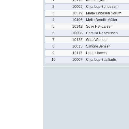
1
10119
Karina Lykke
2
10005
Charlotte Bengstrøm
3
10519
Maria Ebbesen Sørum
4
10496
Mette Bendix Müller
5
10142
Sofie Høj-Larsen
6
10008
Camilla Rasmussen
7
10422
Gaia Wiendel
8
10015
Simone Jensen
9
10117
Heidi Harvest
10
10007
Charlotte Basiliadis