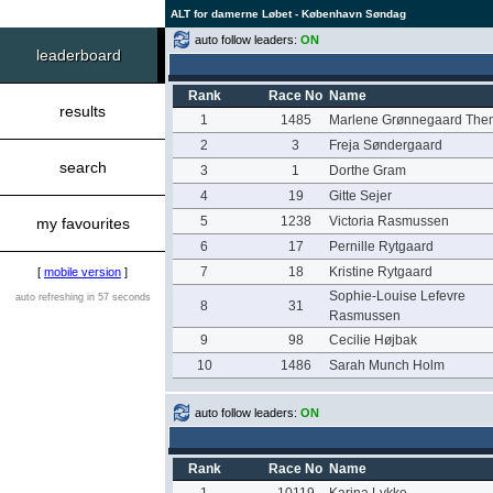
ALT for damerne Løbet - København Søndag
auto follow leaders:
ON
leaderboard
Rank
Race No
Name
results
1
1485
Marlene Grønnegaard The
2
3
Freja Søndergaard
search
3
1
Dorthe Gram
4
19
Gitte Sejer
5
1238
Victoria Rasmussen
my favourites
6
17
Pernille Rytgaard
7
18
Kristine Rytgaard
[
mobile version
]
Sophie-Louise Lefevre
auto refreshing in 57 seconds
8
31
Rasmussen
9
98
Cecilie Højbak
10
1486
Sarah Munch Holm
auto follow leaders:
ON
Rank
Race No
Name