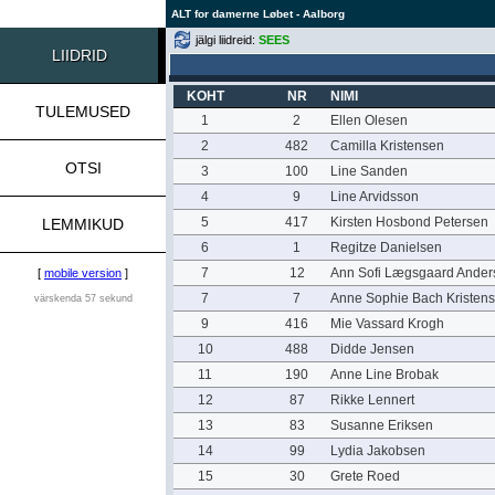
ALT for damerne Løbet - Aalborg
jälgi liidreid:
SEES
LIIDRID
KOHT
NR
NIMI
TULEMUSED
1
2
Ellen Olesen
2
482
Camilla Kristensen
OTSI
3
100
Line Sanden
4
9
Line Arvidsson
5
417
Kirsten Hosbond Petersen
LEMMIKUD
6
1
Regitze Danielsen
7
12
Ann Sofi Lægsgaard Ander
[
mobile version
]
7
7
Anne Sophie Bach Kristen
värskenda 57 sekund
9
416
Mie Vassard Krogh
10
488
Didde Jensen
11
190
Anne Line Brobak
12
87
Rikke Lennert
13
83
Susanne Eriksen
14
99
Lydia Jakobsen
15
30
Grete Roed