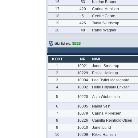
16
53
Katrine Brauer
17
420
Carina Mehlsen
18
6
Cecilie Carøe
19
426
Tania Skudstrup
20
48
Randi Wagner
jälgi liidreid:
SEES
KOHT
NR
NIMI
1
10021
Janne Sæderup
2
10229
Emilie Hellerup
3
10094
Lea Rytter Mosegaard
4
10002
Helle Højmark Eriksen
5
10220
Anja Wiebenson
6
10005
Nadia Vest
7
10079
Carina Mikkelsen
8
10226
Camilla Reinhold Olsen
9
10010
Janet Lund
10
10209
Rikke Hansen