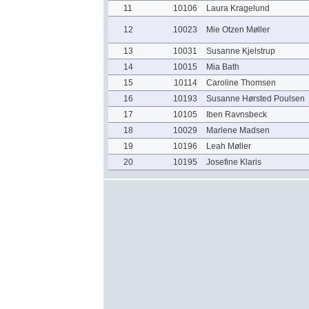
11
10106
Laura Kragelund
12
10023
Mie Otzen Møller
13
10031
Susanne Kjelstrup
14
10015
Mia Bath
15
10114
Caroline Thomsen
16
10193
Susanne Hørsted Poulsen
17
10105
Iben Ravnsbeck
18
10029
Marlene Madsen
19
10196
Leah Møller
20
10195
Josefine Klaris