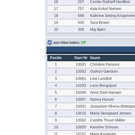
16
207
Cecilie Rathleff Hjortflod
17
757
Asta Kofod Nielsen
18
589
Kathrine Selling Krogsholm
19
430
Sara Brixen
20
309
Maj Bjørn
auto follow leiders:
OP
Positie
Start Nr
Naam
1
10001
Christine Parsons
2
10002
Guðrun Gærdum
3
10061
Line Lundtoft
4
10293
Lene Bringsjord
5
10040
Anne Dahl Hansen
6
10007
Nanna Husum
7
10041
Josephine Athena Østerga
8
10016
Maria Skovgaard Jensen
9
10062
Camilla Thuun Møller
10
10005
Karoline Schouw
11
10151
Maria Korsholm