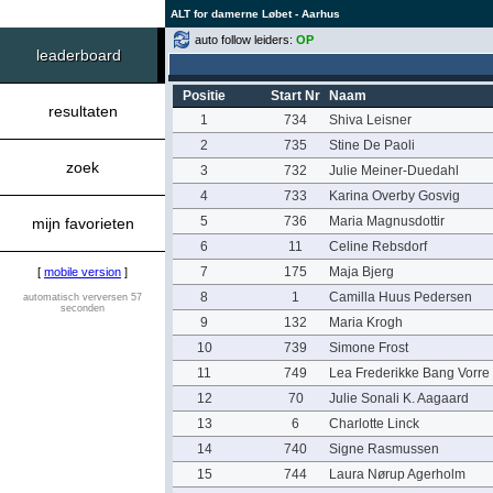
ALT for damerne Løbet - Aarhus
auto follow leiders:
OP
leaderboard
Positie
Start Nr
Naam
resultaten
1
734
Shiva Leisner
2
735
Stine De Paoli
zoek
3
732
Julie Meiner-Duedahl
4
733
Karina Overby Gosvig
5
736
Maria Magnusdottir
mijn favorieten
6
11
Celine Rebsdorf
7
175
Maja Bjerg
[
mobile version
]
8
1
Camilla Huus Pedersen
automatisch verversen 57
seconden
9
132
Maria Krogh
10
739
Simone Frost
11
749
Lea Frederikke Bang Vorre
12
70
Julie Sonali K. Aagaard
13
6
Charlotte Linck
14
740
Signe Rasmussen
15
744
Laura Nørup Agerholm