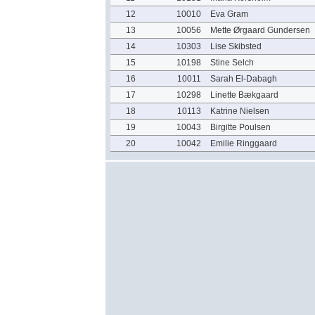
12
10010
Eva Gram
13
10056
Mette Ørgaard Gundersen
14
10303
Lise Skibsted
15
10198
Stine Selch
16
10011
Sarah El-Dabagh
17
10298
Linette Bækgaard
18
10113
Katrine Nielsen
19
10043
Birgitte Poulsen
20
10042
Emilie Ringgaard