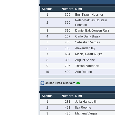
Sijoitus
Numero
Nimi
1
355
Emil Kragh Hessner
Peter-Mathias Holstein
2
326
Pehrson
3
316
Daniel Bak-Jensen Ruiz
4
167
Carlo Dunk Brasa
5
436
Sebastian Vargas
6
180
Alexander Jay
7
654
Maciej Pa&#322;ka
8
300
August Sonne
9
705
Tristan Zarendorf
10
420
Arlo Roome
seuraa kilpailun kärkeä:
ON
Sijoitus
Numero
Nimi
1
281
Julia Hallsdottir
2
421
Ilsa Roome
3
435
Mariana Vargas