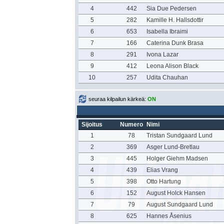
4
442
Sia Due Pedersen
5
282
Kamille H. Hallsdottir
6
653
Isabella Ibraimi
7
166
Caterina Dunk Brasa
8
291
Ivona Lazar
9
412
Leona Alison Black
10
257
Udita Chauhan
seuraa kilpailun kärkeä:
ON
Sijoitus
Numero
Nimi
1
78
Tristan Sundgaard Lund
2
369
Asger Lund-Bretlau
3
445
Holger Giehm Madsen
4
439
Elias Vrang
5
398
Otto Hartung
6
152
August Holck Hansen
7
79
August Sundgaard Lund
8
625
Hannes Åsenius