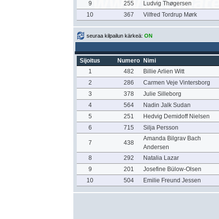
9
255
Ludvig Thøgersen
10
367
Vilfred Tordrup Mørk
seuraa kilpailun kärkeä:
ON
Sijoitus
Numero
Nimi
1
482
Billie Arlien Witt
2
286
Carmen Veje Vintersborg
3
378
Julie Silleborg
4
564
Nadin Jalk Sudan
5
251
Hedvig Demidoff Nielsen
6
715
Silja Persson
Amanda Bilgrav Bach
7
438
Andersen
8
292
Natalia Lazar
9
201
Josefine Bülow-Olsen
10
504
Emilie Freund Jessen