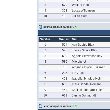
8
579
Walter Linnet
9
363
Lucas Willumsen
10
183
Julian Alum
seuraa kilpailun kärkeä:
ON
Sijoitus
Numero
Nimi
1
524
Aya Sophia Blak
2
526
Tracey Nicola Blak
3
699
Agnete Skovmose Bay
4
580
Mie Linnet
5
65
Amanda Klyver Tikkanen
6
226
Ela Zulic
7
451
Isabella Schelde-Holm
8
660
Klara Bonde Kromann
9
452
Kristine Lindhardt Holm
10
628
Janine Dortmundt
seuraa kilpailun kärkeä:
ON