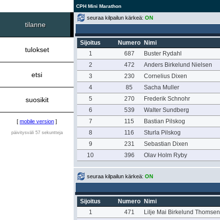
CPH Mini Marathon
seuraa kilpailun kärkeä:
ON
tilanne
Sijoitus
Numero
Nimi
tulokset
1
687
Buster Rydahl
2
472
Anders Birkelund Nielsen
etsi
3
230
Cornelius Dixen
4
85
Sacha Muller
5
270
Frederik Schnohr
suosikit
6
539
Walter Sundberg
7
115
Bastian Pilskog
[
mobile version
]
8
116
Sturla Pilskog
päivitysväli 57 sekuntteja
9
231
Sebastian Dixen
10
396
Olav Holm Ryby
seuraa kilpailun kärkeä:
ON
Sijoitus
Numero
Nimi
1
471
Lilje Mai Birkelund Thomsen