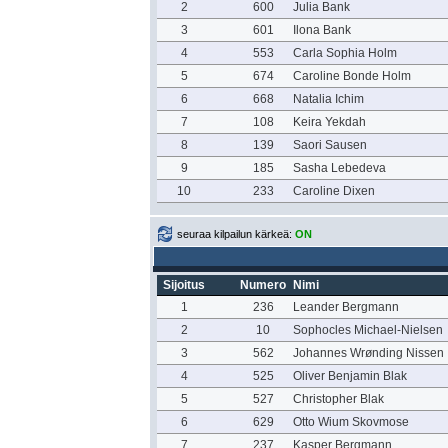
2
600
Julia Bank
3
601
Ilona Bank
4
553
Carla Sophia Holm
5
674
Caroline Bonde Holm
6
668
Natalia Ichim
7
108
Keira Yekdah
8
139
Saori Sausen
9
185
Sasha Lebedeva
10
233
Caroline Dixen
seuraa kilpailun kärkeä:
ON
Sijoitus
Numero
Nimi
1
236
Leander Bergmann
2
10
Sophocles Michael-Nielsen
3
562
Johannes Wrønding Nissen
4
525
Oliver Benjamin Blak
5
527
Christopher Blak
6
629
Otto Wium Skovmose
7
237
Kasper Bergmann