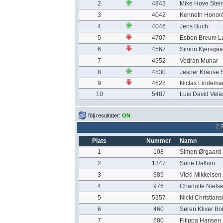
2
4843
Mike Hove Stei
3
4042
Kenneth Honor
4
4046
Jens Buch
5
4707
Esben Breum L
6
4567
Simon Kjersgaa
7
4952
Vedran Muhar
8
4830
Jesper Krause 
9
4628
Niclas Lindema
10
5487
Luis David Vel
följ resultater:
ON
2,
Plats
Nummer
Namn
1
108
Simon Ørgaard
2
1347
Sune Hallum
3
989
Vicki Mikkelsen
4
976
Charlotte Niels
5
5357
Nicki Christian
6
460
Søren Kliver Bo
7
680
Filippa Hansen