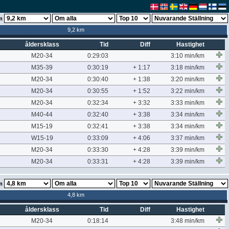
m
9,2 km
åldersklass
Tid
Diff
Hastighet
M20-34
0:29:03
3:10 min/km
M35-39
0:30:19
+ 1:17
3:18 min/km
M20-34
0:30:40
+ 1:38
3:20 min/km
M20-34
0:30:55
+ 1:52
3:22 min/km
M20-34
0:32:34
+ 3:32
3:33 min/km
M40-44
0:32:40
+ 3:38
3:34 min/km
M15-19
0:32:41
+ 3:38
3:34 min/km
W15-19
0:33:09
+ 4:06
3:37 min/km
M20-34
0:33:30
+ 4:28
3:39 min/km
M20-34
0:33:31
+ 4:28
3:39 min/km
m
4,8 km
åldersklass
Tid
Diff
Hastighet
M20-34
0:18:14
3:48 min/km