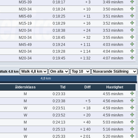
M35-39
0:18:17
+ 3
3:49 min/km
M20-34
0:18:24
+ 10
3:50 min/km
M65-69
0:18:25
+ 11
3:51 min/km
M15-19
0:18:29
+ 16
3:52 min/km
M20-34
0:18:38
+ 24
3:53 min/km
M20-34
0:18:45
+ 32
3:55 min/km
M45-49
0:19:24
+ 1:11
4:03 min/km
M20-34
0:19:28
+ 1:14
4:04 min/km
M20-34
0:19:45
+ 1:32
4:07 min/km
Walk 4.8 km
4,8 km
åldersklass
Tid
Diff
Hastighet
M
0:23:33
4:55 min/km
M
0:23:38
+ 5
4:56 min/km
W
0:23:51
+ 18
4:59 min/km
W
0:23:52
+ 20
4:59 min/km
M
0:24:13
+ 40
5:03 min/km
M
0:25:13
+ 1:40
5:16 min/km
W
0:25:33
+ 2:01
5:20 min/km