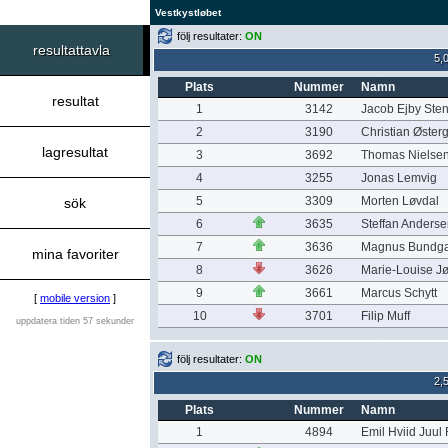
Vestkystløbet
följ resultater:
ON
resultattavla
5,
Plats
Nummer
Namn
resultat
1
3142
Jacob Ejby Ste
2
3190
Christian Øster
lagresultat
3
3692
Thomas Nielse
4
3255
Jonas Lemvig
5
3309
Morten Løvdal
sök
6
3635
Steffan Anders
7
3636
Magnus Bundg
mina favoriter
8
3626
Marie-Louise J
9
3661
Marcus Schytt
[
mobile version
]
10
3701
Filip Muff
uppdatera tiden 57 sekunder
följ resultater:
ON
2,
Plats
Nummer
Namn
1
4894
Emil Hviid Juul