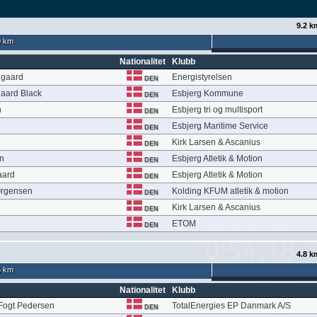
9.2 k
0 km
Nationalitet
Klubb
ngaard
Energistyrelsen
DEN
gaard Black
Esbjerg Kommune
DEN
n
Esbjerg tri og multisport
DEN
Esbjerg Maritime Service
DEN
Kirk Larsen & Ascanius
DEN
en
Esbjerg Atletik & Motion
DEN
aard
Esbjerg Atletik & Motion
DEN
ørgensen
Kolding KFUM atletik & motion
DEN
Kirk Larsen & Ascanius
DEN
ETOM
DEN
4.8 k
5 km
Nationalitet
Klubb
 Fogt Pedersen
TotalEnergies EP Danmark A/S
DEN