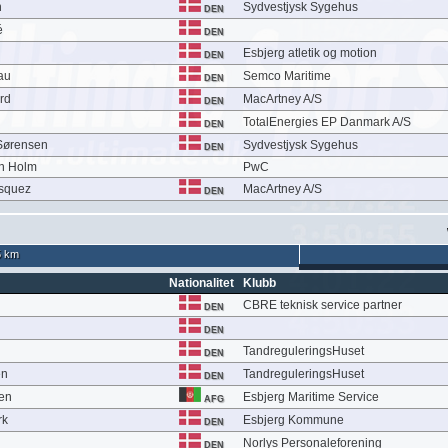
n
Sydvestjysk Sygehus
DEN
é
DEN
Esbjerg atletik og motion
DEN
au
Semco Maritime
DEN
rd
MacArtney A/S
DEN
TotalEnergies EP Danmark A/S
DEN
Sørensen
Sydvestjysk Sygehus
DEN
n Holm
PwC
asquez
MacArtney A/S
DEN
5 km
Nationalitet
Klubb
CBRE teknisk service partner
DEN
DEN
TandreguleringsHuset
DEN
en
TandreguleringsHuset
DEN
sen
Esbjerg Maritime Service
AFG
rk
Esbjerg Kommune
DEN
Norlys Personaleforening
DEN