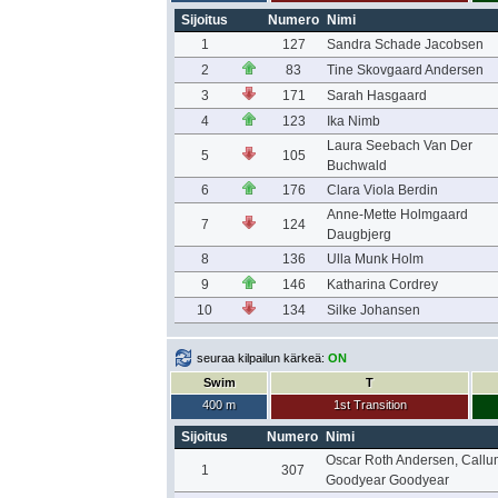
Sijoitus
Numero
Nimi
1
127
Sandra Schade Jacobsen
2
83
Tine Skovgaard Andersen
3
171
Sarah Hasgaard
4
123
Ika Nimb
Laura Seebach Van Der
5
105
Buchwald
6
176
Clara Viola Berdin
Anne-Mette Holmgaard
7
124
Daugbjerg
8
136
Ulla Munk Holm
9
146
Katharina Cordrey
10
134
Silke Johansen
seuraa kilpailun kärkeä:
ON
Swim
T
400 m
1st Transition
Sijoitus
Numero
Nimi
Oscar Roth Andersen, Callu
1
307
Goodyear Goodyear