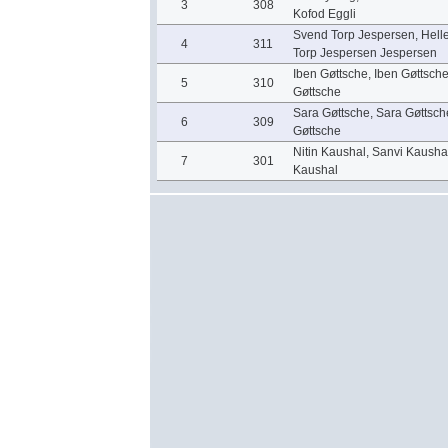
3
308
Kofod Eggli
Svend Torp Jespersen, Hell
4
311
Torp Jespersen Jespersen
Iben Gøttsche, Iben Gøttsch
5
310
Gøttsche
Sara Gøttsche, Sara Gøttsch
6
309
Gøttsche
Nitin Kaushal, Sanvi Kausha
7
301
Kaushal