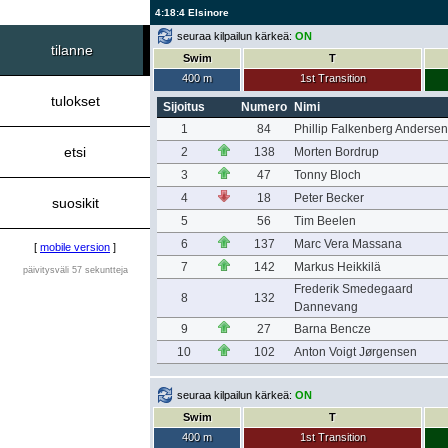
4:18:4 Elsinore
seuraa kilpailun kärkeä:
ON
tilanne
Swim
T
400 m
1st Transition
tulokset
Sijoitus
Numero
Nimi
1
84
Phillip Falkenberg Andersen
etsi
2
138
Morten Bordrup
3
47
Tonny Bloch
4
18
Peter Becker
suosikit
5
56
Tim Beelen
6
137
Marc Vera Massana
[
mobile version
]
7
142
Markus Heikkilä
päivitysväli 57 sekuntteja
Frederik Smedegaard
8
132
Dannevang
9
27
Barna Bencze
10
102
Anton Voigt Jørgensen
seuraa kilpailun kärkeä:
ON
Swim
T
400 m
1st Transition