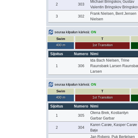
Michael Bringskov, Gustav
2
303
Valentin Bringskov Bringsko
Frank Nielsen, Bent Jensen
3
302
Nielsen
seuraa kilpailun kärkeä:
ON
Swim
T
400 m
1st Transition
Sijoitus
Numero
Nimi
Ida Bach Nielsen, Trine
1
306
Raunsbæk Larsen Raunsb
Larsen
seuraa kilpailun kärkeä:
ON
Swim
T
400 m
1st Transition
Sijoitus
Numero
Nimi
Olena Brek, Kostiantyn
1
305
Garbar Garbar
Karen Carøe, Kasper Carøe
2
304
Bøje
Jan Ryberg, Puk Bertelsen