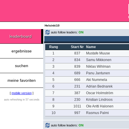
Helsinki10
auto follow leaders:
ON
leaderboard
Rang
Start Nr
Name
ergebnisse
1
837
Mustafe Muuse
2
834
Samu Mikkonen
suchen
3
839
Niklas Wihlman
4
689
Panu Jantunen
5
666
Aki Nummela
meine favoriten
6
231
Adrian Bednarek
7
387
Oscar Holmström
[
mobile version
]
8
230
Kristian Lindroos
auto refreshing in 57 seconds
9
1011
Ole Antti Halonen
10
997
Rasmus Palmi
auto follow leaders:
ON