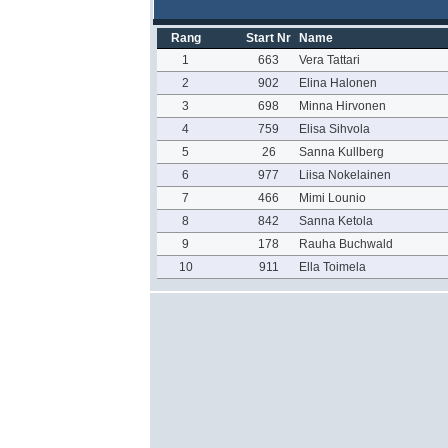
Rang
Start Nr
Name
1
663
Vera Tattari
2
902
Elina Halonen
3
698
Minna Hirvonen
4
759
Elisa Sihvola
5
26
Sanna Kullberg
6
977
Liisa Nokelainen
7
466
Mimi Lounio
8
842
Sanna Ketola
9
178
Rauha Buchwald
10
911
Ella Toimela