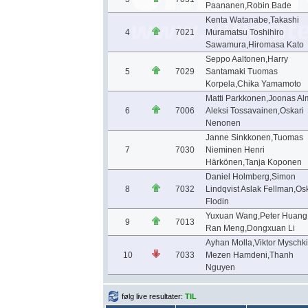
Paananen,Robin Bade
Kenta Watanabe,Takashi
4
7021
Muramatsu Toshihiro
Sawamura,Hiromasa Kato
Seppo Aaltonen,Harry
5
7029
Santamaki Tuomas
Korpela,Chika Yamamoto
Matti Parkkonen,Joonas Al
6
7006
Aleksi Tossavainen,Oskari
Nenonen
Janne Sinkkonen,Tuomas
7
7030
Nieminen Henri
Härkönen,Tanja Koponen
Daniel Holmberg,Simon
8
7032
Lindqvist Aslak Fellman,Os
Flodin
Yuxuan Wang,Peter Huang
9
7013
Ran Meng,Dongxuan Li
Ayhan Molla,Viktor Myschk
10
7033
Mezen Hamdeni,Thanh
Nguyen
følg live resultater:
TIL