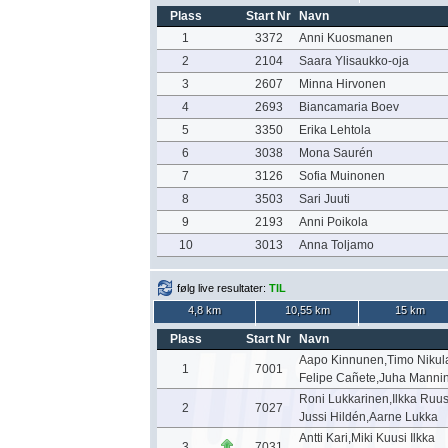
Plass
Start Nr
Navn
1
3372
Anni Kuosmanen
2
2104
Saara Ylisaukko-oja
3
2607
Minna Hirvonen
4
2693
Biancamaria Boev
5
3350
Erika Lehtola
6
3038
Mona Saurén
7
3126
Sofia Muinonen
8
3503
Sari Juuti
9
2193
Anni Poikola
10
3013
Anna Toljamo
følg live resultater:
TIL
4,8 km
10,55 km
15 km
Plass
Start Nr
Navn
Aapo Kinnunen,Timo Nikul
1
7001
Felipe Cañete,Juha Manni
Roni Lukkarinen,Ilkka Ruu
2
7027
Jussi Hildén,Aarne Lukka
Antti Kari,Miki Kuusi Ilkka
3
7031