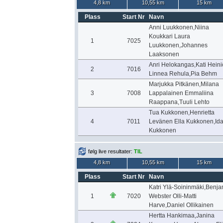
4,8 km
10,55 km
15 km
Plass
Start Nr
Navn
Anni Luukkonen,Niina
Koukkari Laura
1
7025
Luukkonen,Johannes
Laaksonen
Anri Helokangas,Kati Heini
2
7016
Linnea Rehula,Pia Behm
Marjukka Pitkänen,Milana
3
7008
Lappalainen Emmaliina
Raappana,Tuuli Lehto
Tua Kukkonen,Henrietta
4
7011
Levänen Ella Kukkonen,Id
Kukkonen
følg live resultater:
TIL
4,8 km
10,55 km
15 km
Plass
Start Nr
Navn
Katri Ylä-Soininmäki,Benja
1
7020
Webster Olli-Matti
Harve,Daniel Ollikainen
Hertta Hankimaa,Janina