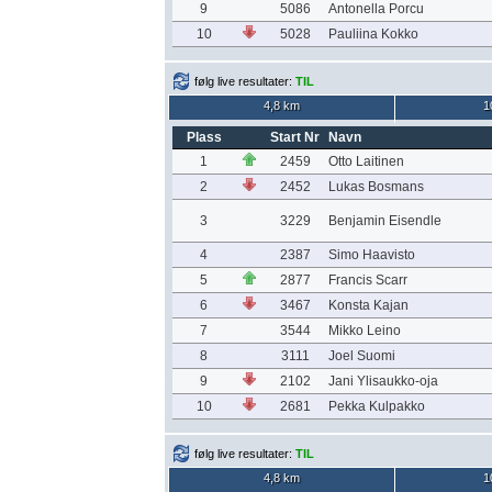
9
5086
Antonella Porcu
10
5028
Pauliina Kokko
følg live resultater:
TIL
4,8 km
1
Plass
Start Nr
Navn
1
2459
Otto Laitinen
2
2452
Lukas Bosmans
3
3229
Benjamin Eisendle
4
2387
Simo Haavisto
5
2877
Francis Scarr
6
3467
Konsta Kajan
7
3544
Mikko Leino
8
3111
Joel Suomi
9
2102
Jani Ylisaukko-oja
10
2681
Pekka Kulpakko
følg live resultater:
TIL
4,8 km
1