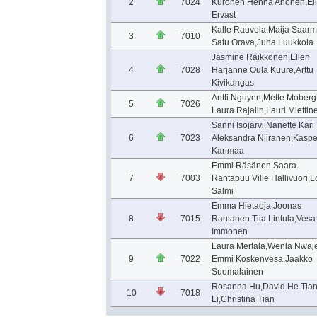
2
7024
Kuronen Henna Ahonen,El
Ervast
Kalle Rauvola,Maija Saar
3
7010
Satu Orava,Juha Luukkola
Jasmine Räikkönen,Ellen
4
7028
Harjanne Oula Kuure,Arttu
Kivikangas
Antti Nguyen,Mette Moberg
5
7026
Laura Rajalin,Lauri Miettin
Sanni Isojärvi,Nanette Kari
6
7023
Aleksandra Niiranen,Kaspe
Karimaa
Emmi Räsänen,Saara
7
7003
Rantapuu Ville Hallivuori,L
Salmi
Emma Hietaoja,Joonas
8
7015
Rantanen Tiia Lintula,Vesa
Immonen
Laura Mertala,Wenla Nwaje
9
7022
Emmi Koskenvesa,Jaakko
Suomalainen
Rosanna Hu,David He Tian
10
7018
Li,Christina Tian