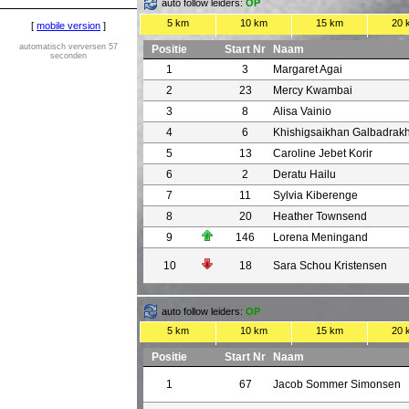
auto follow leiders:
OP
5 km
10 km
15 km
20 
[
mobile version
]
automatisch verversen 57
Positie
Start Nr
Naam
seconden
1
3
Margaret Agai
2
23
Mercy Kwambai
3
8
Alisa Vainio
4
6
Khishigsaikhan Galbadrak
5
13
Caroline Jebet Korir
6
2
Deratu Hailu
7
11
Sylvia Kiberenge
8
20
Heather Townsend
9
146
Lorena Meningand
10
18
Sara Schou Kristensen
auto follow leiders:
OP
5 km
10 km
15 km
20 
Positie
Start Nr
Naam
1
67
Jacob Sommer Simonsen