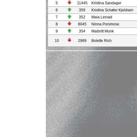
5
11445
Kristina Sandager
6
359
Kristina Schøler Kjeldsen
7
352
Maia Lervad
8
8045
Ninna Porsmose
9
354
Maibritt Munk
10
2989
Bolette Rich