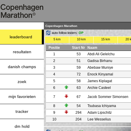
Copenhagen Marathon
auto follow leiders:
OP
leaderboard
5 km
10 km
15 km
20 
Positie
Start Nr
Naam
resultaten
1
53
Abdi Ali Gelelchu
2
51
Gadisa Birhanu
danish champs
3
59
Abebaw Muniye
4
72
Enock Kinyamal
5
58
James Kiplagat
zoek
6
63
Archie Casteel
mijn favorieten
7
67
Jacob Sommer Simonsen
8
54
Tsubasa Ichiyama
tracker
9
294
Adam Lipschitz
10
204
Lee Wesselius
dm hold