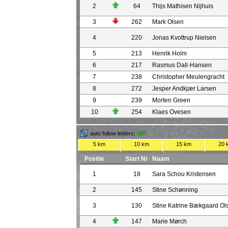
2
64
Thijs Mathisen Nijhuis
3
262
Mark Olsen
4
220
Jonas Kvottrup Nielsen
5
213
Henrik Holm
6
217
Rasmus Dall-Hansen
7
238
Christopher Meulengracht
8
272
Jesper Andkjær Larsen
9
239
Morten Green
10
254
Klaes Ovesen
auto follow leiders:
OP
5 km
10 km
15 km
20 
Positie
Start Nr
Naam
1
18
Sara Schou Kristensen
2
145
Stine Schønning
3
130
Stine Katrine Bækgaard Ol
4
147
Marie Mørch