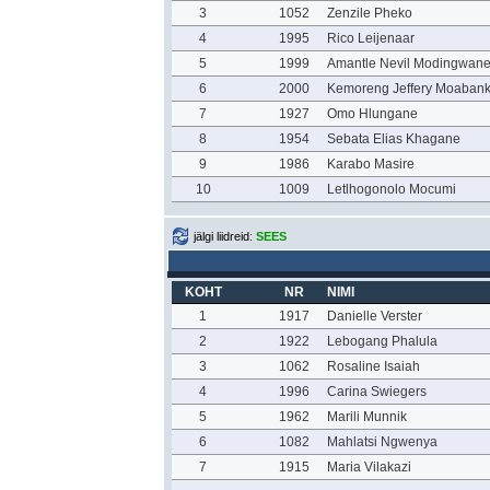
3
1052
Zenzile Pheko
4
1995
Rico Leijenaar
5
1999
Amantle Nevil Modingwan
6
2000
Kemoreng Jeffery Moaban
7
1927
Omo Hlungane
8
1954
Sebata Elias Khagane
9
1986
Karabo Masire
10
1009
Letlhogonolo Mocumi
jälgi liidreid:
SEES
KOHT
NR
NIMI
1
1917
Danielle Verster
2
1922
Lebogang Phalula
3
1062
Rosaline Isaiah
4
1996
Carina Swiegers
5
1962
Marili Munnik
6
1082
Mahlatsi Ngwenya
7
1915
Maria Vilakazi