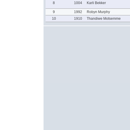
8
1004
Karli Bekker
9
1992
Robyn Murphy
10
1910
Thandiwe Motsemme