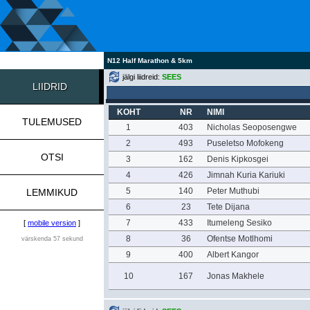
N12 Half Marathon & 5km
jälgi liidreid:
SEES
LIIDRID
KOHT
NR
NIMI
TULEMUSED
1
403
Nicholas Seoposengwe
2
493
Puseletso Mofokeng
OTSI
3
162
Denis Kipkosgei
4
426
Jimnah Kuria Kariuki
5
140
Peter Muthubi
LEMMIKUD
6
23
Tete Dijana
7
433
Itumeleng Sesiko
[
mobile version
]
8
36
Ofentse Motlhomi
värskenda 57 sekund
9
400
Albert Kangor
10
167
Jonas Makhele