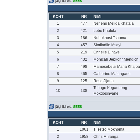
jälgi liidreid:
SEES
KOHT
NR
NIMI
1
477
Neheng Melida Khatala
2
421
Lebo Phalula
3
186
Nobukhosi Tshuma
4
457
Simlindile Msayi
5
219
Onneile Dintwe
6
432
Monicah Jepkorir Mengich
7
498
Mamosebetsi Maria Khajo
8
465
Catherine Malungane
9
125
Rose Jijana
Tebogo Keganneng
10
138
Mokgosinyane
jälgi liidreid:
SEES
KOHT
NR
NIMI
1
1061
Tiisetso Mokhoma
2
1958
Chris Mhlanga