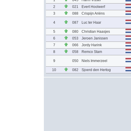
1
045
Harm Visser
2
021
Evert Hoolwerf
3
088
Crispijn Ariëns
4
087
Luc ter Haar
5
080
Christian Haasjes
6
053
Jeroen Janissen
7
066
Jordy Harink
8
058
Remco Stam
9
050
Niels Immerzeel
10
082
Sjoerd den Hertog