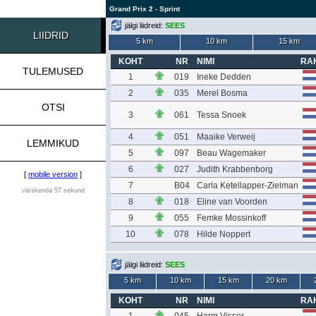
Grand Prix 2 - Sprint
jälgi liidreid:
SEES
LIIDRID
5 km
10 km
15 km
KOHT
NR
NIMI
RA
TULEMUSED
1
019
Ineke Dedden
2
035
Merel Bosma
OTSI
3
061
Tessa Snoek
4
051
Maaike Verweij
LEMMIKUD
5
097
Beau Wagemaker
6
027
Judith Krabbenborg
[
mobile version
]
7
B04
Carla Ketellapper-Zielman
värskenda 57 sekund
8
018
Eline van Voorden
9
055
Femke Mossinkoff
10
078
Hilde Noppert
jälgi liidreid:
SEES
5 km
10 km
15 km
20 km
KOHT
NR
NIMI
RA