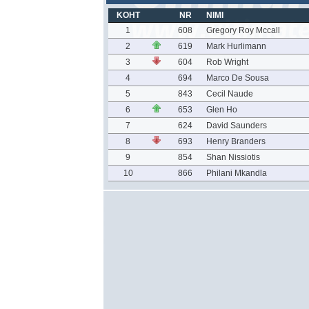
KOHT
NR
NIMI
1
608
Gregory Roy Mccall
2
619
Mark Hurlimann
3
604
Rob Wright
4
694
Marco De Sousa
5
843
Cecil Naude
6
653
Glen Ho
7
624
David Saunders
8
693
Henry Branders
9
854
Shan Nissiotis
10
866
Philani Mkandla