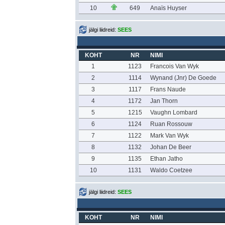
10
649
Anaïs Huyser
jälgi liidreid:
SEES
KOHT
NR
NIMI
1
1123
Francois Van Wyk
2
1114
Wynand (Jnr) De Goede
3
1117
Frans Naude
4
1172
Jan Thorn
5
1215
Vaughn Lombard
6
1124
Ruan Rossouw
7
1122
Mark Van Wyk
8
1132
Johan De Beer
9
1135
Ethan Jatho
10
1131
Waldo Coetzee
jälgi liidreid:
SEES
KOHT
NR
NIMI