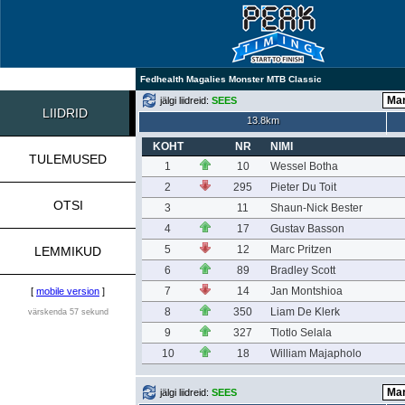
Fedhealth Magalies Monster MTB Classic
jälgi liidreid:
SEES
LIIDRID
13.8km
KOHT
NR
NIMI
TULEMUSED
1
10
Wessel Botha
2
295
Pieter Du Toit
OTSI
3
11
Shaun-Nick Bester
4
17
Gustav Basson
5
12
Marc Pritzen
LEMMIKUD
6
89
Bradley Scott
7
14
Jan Montshioa
[
mobile version
]
8
350
Liam De Klerk
värskenda 57 sekund
9
327
Tlotlo Selala
10
18
William Majapholo
jälgi liidreid:
SEES