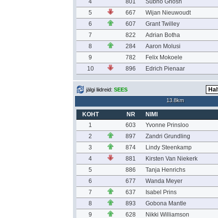
4
801
Subho Ghosh
5
667
Wijan Nieuwoudt
6
607
Grant Twilley
7
822
Adrian Botha
8
284
Aaron Molusi
9
782
Felix Mokoele
10
896
Edrich Pienaar
jälgi liidreid:
SEES
13.8km
KOHT
NR
NIMI
1
603
Yvonne Prinsloo
2
897
Zandri Grundling
3
874
Lindy Steenkamp
4
881
Kirsten Van Niekerk
5
886
Tanja Henrichs
6
677
Wanda Meyer
7
637
Isabel Prins
8
893
Gobona Mantle
9
628
Nikki Williamson