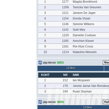
1
1177
Magda Bronkhorst
2
1206
Tanicka Van Greunen
3
1121
Janeen De Jager
4
1154
Donita Visser
5
1146
Selome Wilkens
6
1142
Sulè Mey
7
1220
Danielle Coetzee
8
1185
Annchen Klaver
9
1181
Rie-Nize Crous
10
1214
Natashia Wessels
jälgi liidreid:
SEES
13.8km
KOHT
NR
NIMI
1
212
Ian Mcqueen
2
270
Jannie Janse Van Rensbur
3
249
Ruan Snyman
jälgi liidreid:
SEES
13.8km