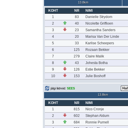
13.8km
KOHT
NR
NIMI
1
83
Danielle Strydom
2
40
Nicolette Griffioen
3
23
Samantha Sanders
4
20
Marisa Van Der Linde
5
33
Karlise Scheepers
6
125
Rozaan Bekker
7
279
Claire Malik
8
43
Johesta Botha
9
126
Estie Bekker
10
153
Julie Boshoff
jälgi liidreid:
SEES
13.8km
KOHT
NR
NIMI
1
815
Nico Cronje
2
602
Stephan Aldum
3
684
Ronnie Purnell