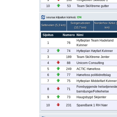
9
168
Ringkollen Skiklubb 1
10
53
Team SkiXtreme gutter
seuraa kilpailun kärkeä:
ON
Svingerudveien
Norderhov Kirke 
Selteveien (5,3 km)
(10,7 km)
km)
Sijoitus
Numero
Nimi
Hytteplan Team Hadeland
1
76
Kvinner
2
74
Hytteplan Høyfart Kvinner
3
189
Team SkiXtreme Jenter
4
88
Unicorn Consulting
5
249
ACTIC Hønefoss
6
77
Hønefoss politiidrettslag
7
75
Hytteplan Middelfart Kvinner
Forebyggende helsetjeneste
8
71
barn&unge/Folkehelse
9
73
Haugsbygd Skijenter
10
231
SpareBank 1 RH Nær