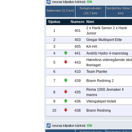
seuraa kilpailun kärkeä:
ON
Svingerudveien
Norderhov Kirke 
Selteveien (5,3 km)
(10,7 km)
km)
Sijoitus
Numero
Nimi
2 x Hank Senior 2 x Hank
1
401
Junior
2
403
Gregar Multisport Elite
3
405
KA-HA
4
441
Andritz Hydro 4-mannslag
Hønefoss videregående sko
5
443
firerlaget
6
410
Team Planke
7
439
Brann Redning 2
Rema 1000 Jevnaker 4
8
435
manns
9
436
Vikingskipet Hotell
10
438
Brann Redning
seuraa kilpailun kärkeä:
ON