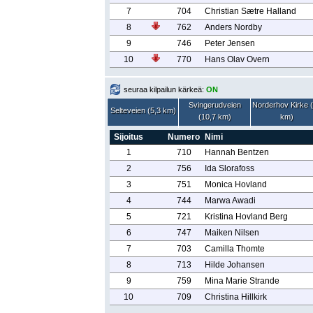
7
704
Christian Sætre Halland
8
762
Anders Nordby
9
746
Peter Jensen
10
770
Hans Olav Overn
seuraa kilpailun kärkeä:
ON
Svingerudveien
Norderhov Kirke 
Selteveien (5,3 km)
(10,7 km)
km)
Sijoitus
Numero
Nimi
1
710
Hannah Bentzen
2
756
Ida Slorafoss
3
751
Monica Hovland
4
744
Marwa Awadi
5
721
Kristina Hovland Berg
6
747
Maiken Nilsen
7
703
Camilla Thomte
8
713
Hilde Johansen
9
759
Mina Marie Strande
10
709
Christina Hillkirk