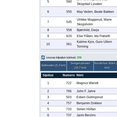
5
560
Skogstad Lysaker
6
555
May Veden, Beate Bakken
Ulrikke Muggerud, Marie
7
545
Skogsholm
8
558
Bjørnhild, Darja
9
620
Else Flåtan, Ida Frøseth
Katrine Kjos, Guro Ullern
10
561
Tonning
seuraa kilpailun kärkeä:
ON
Svingerudveien
Norderhov Kirke 
Selteveien (5,3 km)
(10,7 km)
km)
Sijoitus
Numero
Nimi
1
722
Magnus Warvik
2
766
John F. Jahre
3
503
Esben Gullingsrud
4
757
Benjamin Dokken
5
733
Simen Holtan
6
737
Janis Berzins