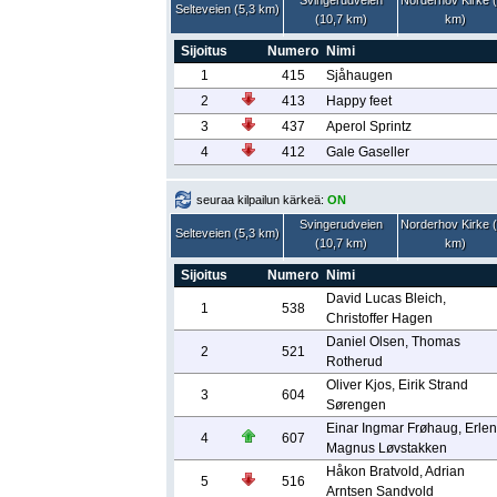
Svingerudveien
Norderhov Kirke 
Selteveien (5,3 km)
(10,7 km)
km)
Sijoitus
Numero
Nimi
1
415
Sjåhaugen
2
413
Happy feet
3
437
Aperol Sprintz
4
412
Gale Gaseller
seuraa kilpailun kärkeä:
ON
Svingerudveien
Norderhov Kirke 
Selteveien (5,3 km)
(10,7 km)
km)
Sijoitus
Numero
Nimi
David Lucas Bleich,
1
538
Christoffer Hagen
Daniel Olsen, Thomas
2
521
Rotherud
Oliver Kjos, Eirik Strand
3
604
Sørengen
Einar Ingmar Frøhaug, Erle
4
607
Magnus Løvstakken
Håkon Bratvold, Adrian
5
516
Arntsen Sandvold