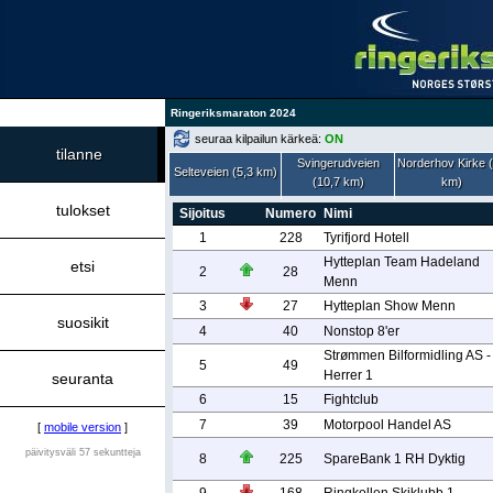
Ringeriksmaraton 2024
seuraa kilpailun kärkeä:
ON
tilanne
Svingerudveien
Norderhov Kirke 
Selteveien (5,3 km)
(10,7 km)
km)
tulokset
Sijoitus
Numero
Nimi
1
228
Tyrifjord Hotell
Hytteplan Team Hadeland
etsi
2
28
Menn
3
27
Hytteplan Show Menn
suosikit
4
40
Nonstop 8'er
Strømmen Bilformidling AS -
5
49
Herrer 1
seuranta
6
15
Fightclub
7
39
Motorpool Handel AS
[
mobile version
]
päivitysväli 57 sekuntteja
8
225
SpareBank 1 RH Dyktig