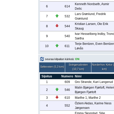
Kenneth Nordseth, Asmir
6
614
Delic
Lars Grønlund, Fredrik
7
532
Grønlund
Kristian Larsen, Ole Erik
8
544
Skaug
Ivar Hesselberg Indby, Tron
9
540
Sætha
Terje Bentzen, Even Bentze
10
611
Løvås
seuraa kilpailun kärkeä:
ON
Svingerudveien
Norderhov Kirke 
Selteveien (5,3 km)
(10,7 km)
km)
Sijoitus
Numero
Nimi
1
609
Gro Strande, Kari Langerud
Malin Bjørgen Fjørtoft, Hele
2
546
Bjørgen Fjørtoft
3
610
Marthe 1, Marthe 2
Özlem Akdas, Karine Ness
4
552
Jørgensen
Emma Skogstad, Silje