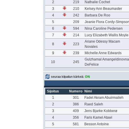
2
219
Nathalie Cochet
3
210
Kelsey Ann Beaumaster
4
242
Barbara De Roo
5
209
Jeanie Flora Cordy-Simpso
6
594
Nina Caroline Pedersen
7
214
Lucy Elizabeth Wallis Moyle
Ariane Odessy Macam
8
223
Novales
9
239
Michelle Anne Edwards
Gulzhamal Amangeldinovna
10
245
DeFelice
seuraa kilpailun kärkeä:
ON
Sijoitus
Numero
Nimi
1
301
Fadel Akram Abuirmaileh
2
386
Raed Saleh
3
409
Jens Bjarke Kobberø
4
356
Faris Kamel Atawi
5
581
Besson Antoine