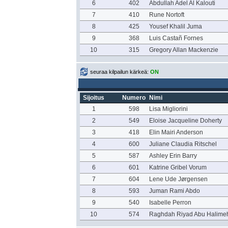
6
402
Abdullah Adel Al Kalouti
7
410
Rune Nortoft
8
425
Yousef Khalil Juma
9
368
Luis Castañ Fornes
10
315
Gregory Allan Mackenzie
seuraa kilpailun kärkeä:
ON
Sijoitus
Numero
Nimi
1
598
Lisa Migliorini
2
549
Eloise Jacqueline Doherty
3
418
Elin Mairi Anderson
4
600
Juliane Claudia Ritschel
5
587
Ashley Erin Barry
6
601
Katrine Gribel Vorum
7
604
Lene Ude Jørgensen
8
593
Juman Rami Abdo
9
540
Isabelle Perron
10
574
Raghdah Riyad Abu Halime