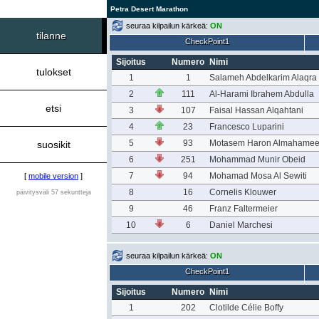
Petra Desert Marathon
seuraa kilpailun kärkeä:
ON
tilanne
CheckPoint1
Sijoitus
Numero
Nimi
tulokset
1
1
Salameh Abdelkarim Alaqra
2
111
Al-Harami Ibrahem Abdulla
etsi
3
107
Faisal Hassan Alqahtani
4
23
Francesco Luparini
5
93
Motasem Haron Almahame
suosikit
6
251
Mohammad Munir Obeid
7
94
Mohamad Mosa Al Sewiti
[
mobile version
]
8
16
Cornelis Klouwer
päivitysväli 57 sekuntteja
9
46
Franz Faltermeier
10
6
Daniel Marchesi
seuraa kilpailun kärkeä:
ON
CheckPoint1
Sijoitus
Numero
Nimi
1
202
Clotilde Célie Boffy