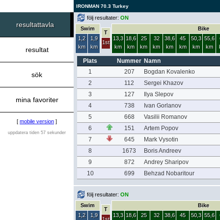
IRONMAN 70.3 Turkey
följ resultater:
ON
resultattavla
Swim
Bike
T
1,2
1,9
13,3
18,6
25
32
38,6
45
50,3
55,6
1st
km
km
km
km
km
km
km
km
km
km
resultat
Plats
Nummer
Namn
1
207
Bogdan Kovalenko
sök
2
112
Sergei Khazov
3
127
Ilya Slepov
mina favoriter
4
738
Ivan Gorlanov
5
668
Vasilii Romanov
[
mobile version
]
6
151
Artem Popov
uppdatera tiden 57 sekunder
7
645
Mark Vysotin
8
1673
Boris Andreev
9
872
Andrey Sharipov
10
699
Behzad Nobaritour
följ resultater:
ON
Swim
Bike
T
1,2
1,9
13,3
18,6
25
32
38,6
45
50,3
55,6
1st