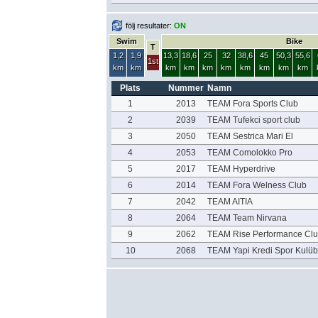
följ resultater:
ON
Swim
Bike
T
1,2
1,9
13,3
18,6
25
32
38,6
45
50,3
55,6
1st
km
km
km
km
km
km
km
km
km
km
Plats
Nummer
Namn
1
2013
TEAM Fora Sports Club
2
2039
TEAM Tufekci sport club
3
2050
TEAM Sestrica Mari El
4
2053
TEAM Comolokko Pro
5
2017
TEAM Hyperdrive
6
2014
TEAM Fora Welness Club
7
2042
TEAM AITIA
8
2064
TEAM Team Nirvana
9
2062
TEAM Rise Performance Cl
10
2068
TEAM Yapi Kredi Spor Kulü