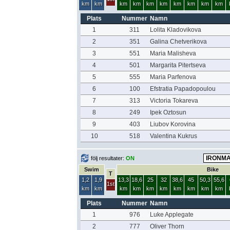
km
km
km
km
km
km
km
km
km
km
Plats
Nummer
Namn
1
311
Lolita Kladovikova
2
351
Galina Chetverikova
3
551
Maria Malisheva
4
501
Margarita Pitertseva
5
555
Maria Parfenova
6
100
Efstratia Papadopoulou
7
313
Victoria Tokareva
8
249
Ipek Oztosun
9
403
Liubov Korovina
10
518
Valentina Kukrus
följ resultater:
ON
Swim
Bike
T
1,2
1,9
13,3
18,6
25
32
38,6
45
50,3
55,6
1st
km
km
km
km
km
km
km
km
km
km
Plats
Nummer
Namn
1
976
Luke Applegate
2
777
Oliver Thorn