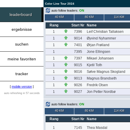
Color Line Tour 2024
auto follow leaders:
ON
leaderboard
40 KM
80 KM
114 KM
Rang
Start Nr
Name
ergebnisse
1
7396
Leif Christian Tallaksen
1
9014
Øyvind Nyhammer
suchen
1
7401
Ørjan Frøiland
1
7395
Jone Ellingsen
1
7397
Mikael Johansen
meine favoriten
1
9015
Kjetil Toth
1
9016
Sølve Magnus Skogland
tracker
1
9013
Magnus Brandseth
1
9026
Fredrik Olsen
[
mobile version
]
1
9027
Jon Petter Nordbø
auto refreshing in 57 seconds
auto follow leaders:
ON
40 KM
80 KM
114 KM
Rang
Start Nr
Name
1
7145
Thea Masdal