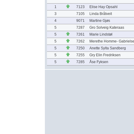
1
7123
Elise Hay Opsahl
3
7105
Linda Bråtveit
4
9071
Martine Gjøs
5
7287
Gro Solveig Kateraas
5
7261
Marie Lindstøl
5
7262
Merethe Homme- Gabriels
5
7250
Anette Sylta Sandberg
5
7255
Gry Elin Fredriksen
5
7285
Åse Fyksen