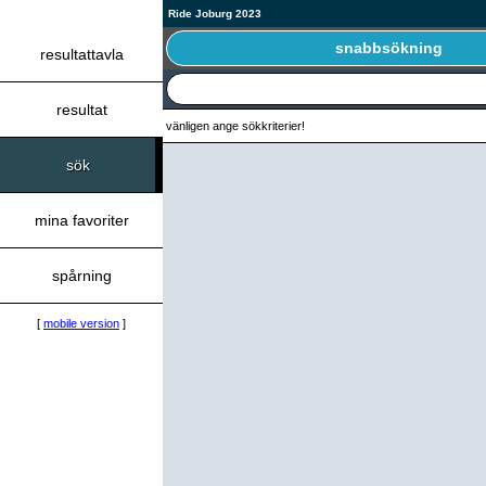
Ride Joburg 2023
snabbsökning
resultattavla
resultat
vänligen ange sökkriterier!
sök
mina favoriter
spårning
[
mobile version
]