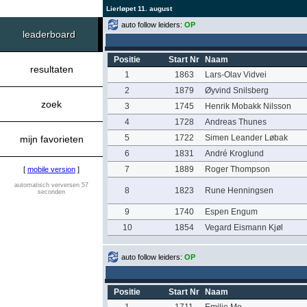
Lierløpet 11. august
auto follow leiders:
OP
leaderboard
Positie
Start Nr
Naam
resultaten
1
1863
Lars-Olav Vidvei
2
1879
Øyvind Snilsberg
zoek
3
1745
Henrik Mobakk Nilsson
4
1728
Andreas Thunes
5
1722
Simen Leander Løbak
mijn favorieten
6
1831
André Kroglund
7
1889
Roger Thompson
[
mobile version
]
automatisch verversen 57
8
1823
Rune Henningsen
seconden
9
1740
Espen Engum
10
1854
Vegard Eismann Kjøl
auto follow leiders:
OP
Positie
Start Nr
Naam