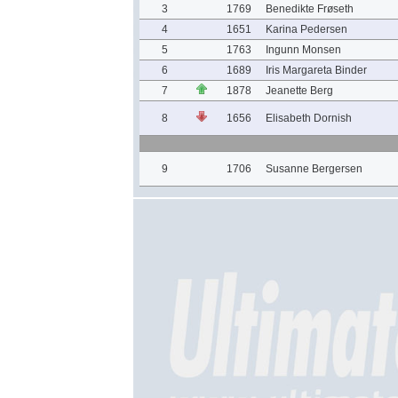
3
1769
Benedikte Frøseth
4
1651
Karina Pedersen
5
1763
Ingunn Monsen
6
1689
Iris Margareta Binder
7
1878
Jeanette Berg
8
1656
Elisabeth Dornish
9
1706
Susanne Bergersen