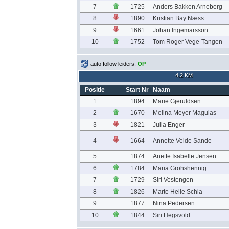
7
1725
Anders Bakken Arneberg
8
1890
Kristian Bay Næss
9
1661
Johan Ingemarsson
10
1752
Tom Roger Vege-Tangen
auto follow leiders:
OP
4.2 KM
Positie
Start Nr
Naam
1
1894
Marie Gjeruldsen
2
1670
Melina Meyer Magulas
3
1821
Julia Enger
4
1664
Annette Velde Sande
5
1874
Anette Isabelle Jensen
6
1784
Maria Grohshennig
7
1729
Siri Vestengen
8
1826
Marte Helle Schia
9
1877
Nina Pedersen
10
1844
Siri Hegsvold