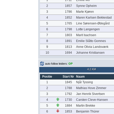
1
1711
Emilie Mo
2
1857
Synne Opheim
3
1786
Marte Kjøren
4
1852
Maren Karlsen Bekkestad
5
1765
Line Sørensen-Ødegård
6
1798
Lotte Langengen
7
1803
Marit Isachsen
8
1891
Emilie Slåtto Gomnes
9
1813
Anne Olivia Landsværk
10
1694
Johanne Kristiansen
auto follow leiders:
OP
4.2 KM
Positie
Start Nr
Naam
1
1845
Njål Tyssing
2
1788
Mathias Hove Zimmer
3
1792
Jan Henrik Sivertsen
4
1730
Carsten Cleve-Hansen
5
1884
Martin Brekke
6
1853
Benjamin Thürer