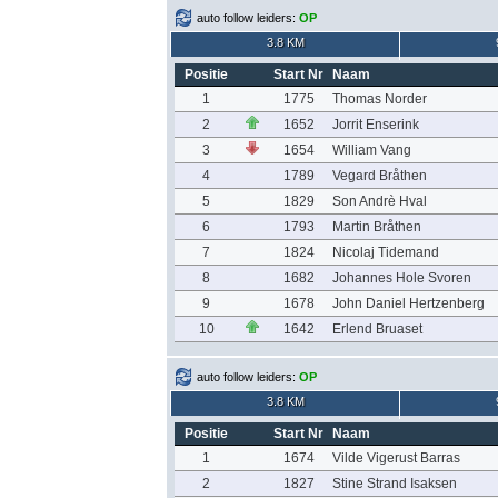
auto follow leiders:
OP
3.8 KM
Positie
Start Nr
Naam
1
1775
Thomas Norder
2
1652
Jorrit Enserink
3
1654
William Vang
4
1789
Vegard Bråthen
5
1829
Son Andrè Hval
6
1793
Martin Bråthen
7
1824
Nicolaj Tidemand
8
1682
Johannes Hole Svoren
9
1678
John Daniel Hertzenberg
10
1642
Erlend Bruaset
auto follow leiders:
OP
3.8 KM
Positie
Start Nr
Naam
1
1674
Vilde Vigerust Barras
2
1827
Stine Strand Isaksen