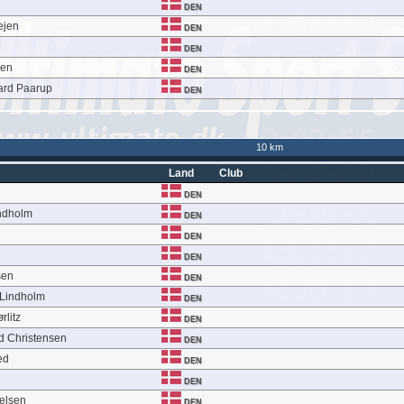
DEN
ejen
DEN
DEN
sen
DEN
ard Paarup
DEN
10 km
Land
Club
DEN
indholm
DEN
DEN
DEN
sen
DEN
 Lindholm
DEN
rlitz
DEN
d Christensen
DEN
ed
DEN
DEN
elsen
DEN