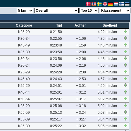
Categorie
Tijd
Achter
Snelheid
K25-29
0:21:50
4:22 min/km
K30-34
0:22:55
+ 1:06
4:35 min/km
K45-49
0:23:48
+ 1:59
4:46 min/km
K35-39
0:23:50
+ 2:00
4:46 min/km
K30-34
0:23:56
+ 2:06
4:48 min/km
K20-24
0:24:09
+ 2:19
4:50 min/km
K25-29
0:24:28
+ 2:38
4:54 min/km
K45-49
0:24:43
+ 2:53
4:57 min/km
K25-29
0:24:51
+ 3:01
4:59 min/km
K40-44
0:25:01
+ 3:12
5:01 min/km
K50-54
0:25:07
+ 3:17
5:02 min/km
K25-29
0:25:08
+ 3:18
5:02 min/km
K55-59
0:25:13
+ 3:24
5:03 min/km
K35-39
0:25:17
+ 3:27
5:04 min/km
K35-39
0:25:22
+ 3:32
5:05 min/km