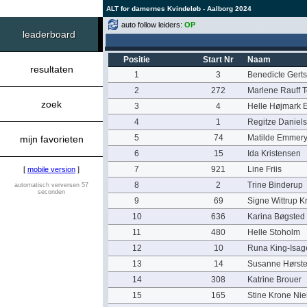
ALT for damernes Kvindeløb - Aalborg 2024
auto follow leiders:
OP
leaderboard
Positie
Start Nr
Naam
resultaten
1
3
Benedicte Gert
2
272
Marlene Rauff 
zoek
3
4
Helle Højmark 
4
1
Regitze Daniel
5
74
Matilde Emmer
mijn favorieten
6
15
Ida Kristensen
7
921
Line Friis
[
mobile version
]
8
2
Trine Binderup
automatisch verversen 57
seconden
9
69
Signe Wittrup K
10
636
Karina Bøgsted
11
480
Helle Stoholm
12
10
Runa King-Isag
13
14
Susanne Hørst
14
308
Katrine Brouer
15
165
Stine Krone Nie