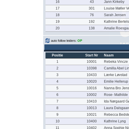
16
43
Jann Kirkeby
17
301
Louise Møller V
18
76
Sarah Jensen
19
192
Kathrine Bertel
20
138
Amalie Roesga
auto follow leiders:
OP
Positie
Start Nr
Naam
1
10001
Rebeka Vincze
2
10398
Camilla Abel L
3
10433
Lærke Løvstad
4
10020
Emilie Hellerup
5
10016
Nanna Bro Jen
6
10002
Rose- Mathilde
7
10410
Ida Nørgaard Gø
8
10013
Laura Dalsgaar
9
10021
Rebecca Bedst
10
10400
Kathrine Lyng
11
10402
Anna Sophie Ni