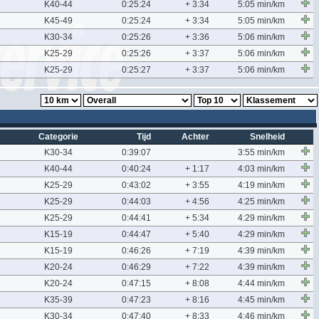
K40-44
0:25:24
+ 3:34
5:05 min/km
K45-49
0:25:24
+ 3:34
5:05 min/km
K30-34
0:25:26
+ 3:36
5:06 min/km
K25-29
0:25:26
+ 3:37
5:06 min/km
K25-29
0:25:27
+ 3:37
5:06 min/km
Categorie
Tijd
Achter
Snelheid
K30-34
0:39:07
3:55 min/km
K40-44
0:40:24
+ 1:17
4:03 min/km
K25-29
0:43:02
+ 3:55
4:19 min/km
K25-29
0:44:03
+ 4:56
4:25 min/km
K25-29
0:44:41
+ 5:34
4:29 min/km
K15-19
0:44:47
+ 5:40
4:29 min/km
K15-19
0:46:26
+ 7:19
4:39 min/km
K20-24
0:46:29
+ 7:22
4:39 min/km
K20-24
0:47:15
+ 8:08
4:44 min/km
K35-39
0:47:23
+ 8:16
4:45 min/km
K30-34
0:47:40
+ 8:33
4:46 min/km