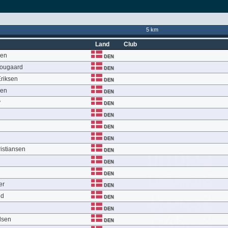
5 km
Land
Club
sen
DEN
Tougaard
DEN
Eriksen
DEN
sen
DEN
y
DEN
DEN
DEN
DEN
ristiansen
DEN
DEN
DEN
er
DEN
ed
DEN
DEN
lsen
DEN