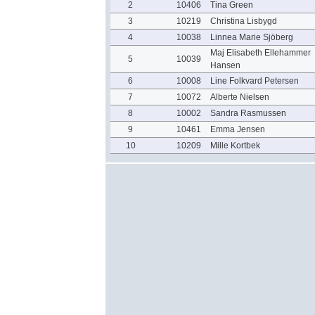
2
10406
Tina Green
3
10219
Christina Lisbygd
4
10038
Linnea Marie Sjöberg
Maj Elisabeth Ellehammer
5
10039
Hansen
6
10008
Line Folkvard Petersen
7
10072
Alberte Nielsen
8
10002
Sandra Rasmussen
9
10461
Emma Jensen
10
10209
Mille Kortbek