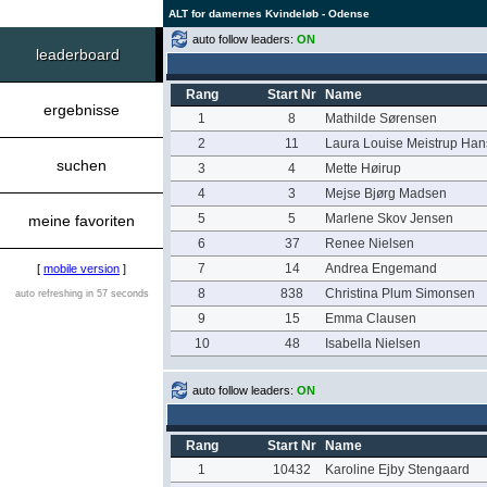
ALT for damernes Kvindeløb - Odense
auto follow leaders:
ON
leaderboard
Rang
Start Nr
Name
ergebnisse
1
8
Mathilde Sørensen
2
11
Laura Louise Meistrup Ha
suchen
3
4
Mette Høirup
4
3
Mejse Bjørg Madsen
5
5
Marlene Skov Jensen
meine favoriten
6
37
Renee Nielsen
7
14
Andrea Engemand
[
mobile version
]
8
838
Christina Plum Simonsen
auto refreshing in 57 seconds
9
15
Emma Clausen
10
48
Isabella Nielsen
auto follow leaders:
ON
Rang
Start Nr
Name
1
10432
Karoline Ejby Stengaard