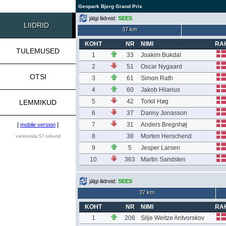
Geopark Bjerg Grand Prix
jälgi liidreid:
SEES
LIIDRID
37 km
KOHT
NR
NIMI
RA
TULEMUSED
1
33
Joakim Bukdal
2
51
Oscar Nygaard
OTSI
3
61
Simon Rath
4
60
Jakob Hilarius
5
42
Torkil Høg
LEMMIKUD
6
37
Danny Jonasson
7
31
Anders Bregnhøj
[
mobile version
]
8
38
Morten Herschend
värskenda 57 sekund
9
5
Jesper Larsen
10
363
Martin Sandsten
jälgi liidreid:
SEES
37 km
KOHT
NR
NIMI
RA
1
208
Silje Weitze Antvorskov