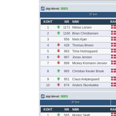
jälgi liidreid:
SEES
37 km
KOHT
NR
NIMI
RA
1
1171
Niklas Larsen
2
1160
Brian Christiansen
3
956
Niels Kjær
4
428
Thomas Brixen
5
963
Trine Holmsgaard
6
967
Jonas Jensen
7
899
Mickey Kromann-Jensen
8
965
Christian Keuter Brask
9
951
Claus Ankjærgaard
10
874
Anders Skovbakke
jälgi liidreid:
SEES
37 km
KOHT
NR
NIMI
RA
1
565
Morten Skøtt