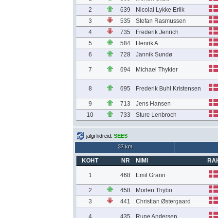
2
639
Nicolai Lykke Erlik
3
535
Stefan Rasmussen
4
735
Frederik Jenrich
5
584
Henrik A
6
728
Jannik Sundø
7
694
Michael Thykier
8
695
Frederik Buhl Kristensen
9
713
Jens Hansen
10
733
Sture Lenbroch
jälgi liidreid:
SEES
37 km
KOHT
NR
NIMI
RA
1
468
Emil Grann
2
458
Morten Thybo
3
441
Christian Østergaard
4
435
Rune Andersen