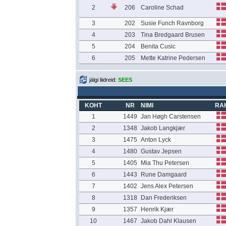
2
206
Caroline Schad
3
202
Susie Funch Ravnborg
4
203
Tina Bredgaard Brusen
5
204
Benita Cusic
6
205
Mette Katrine Pedersen
jälgi liidreid:
SEES
KOHT
NR
NIMI
RA
1
1449
Jan Høgh Carstensen
2
1348
Jakob Langkjær
3
1475
Anton Lyck
4
1480
Gustav Jepsen
5
1405
Mia Thu Petersen
6
1443
Rune Damgaard
7
1402
Jens Alex Petersen
8
1318
Dan Frederiksen
9
1357
Henrik Kjær
10
1467
Jakob Dahl Klausen