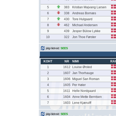
5
383
Kristian Majvang Larsen
6
338
Andreas Bornæs
7
430
Tore Hulgaard
8
462
Michael Andersen
9
439
Jesper Bülow Lykke
10
322
Jon Thoe Førster
jälgi liidreid:
SEES
KOHT
NR
NIMI
RA
1
1612
Louise Ørsted
2
1607
Jan Thorhauge
3
1606
Miguel San Roman
4
1605
Per Høier
5
1611
Helle Nordgaard
6
1604
Anne Mette Berntsen
7
1603
Lene Kjærulff
jälgi liidreid:
SEES