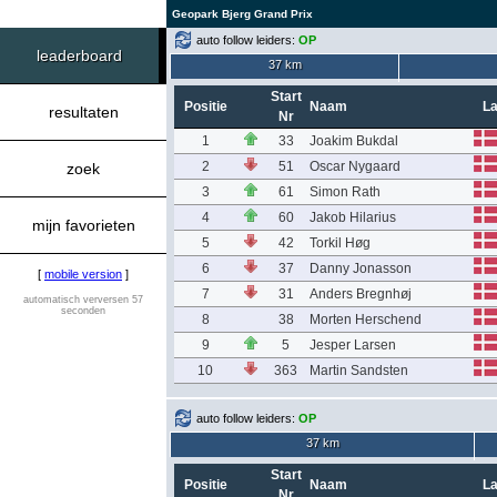
Geopark Bjerg Grand Prix
auto follow leiders:
OP
leaderboard
37 km
Start
Positie
Naam
L
resultaten
Nr
1
33
Joakim Bukdal
2
51
Oscar Nygaard
zoek
3
61
Simon Rath
4
60
Jakob Hilarius
mijn favorieten
5
42
Torkil Høg
6
37
Danny Jonasson
[
mobile version
]
7
31
Anders Bregnhøj
automatisch verversen 57
seconden
8
38
Morten Herschend
9
5
Jesper Larsen
10
363
Martin Sandsten
auto follow leiders:
OP
37 km
Start
Positie
Naam
L
Nr