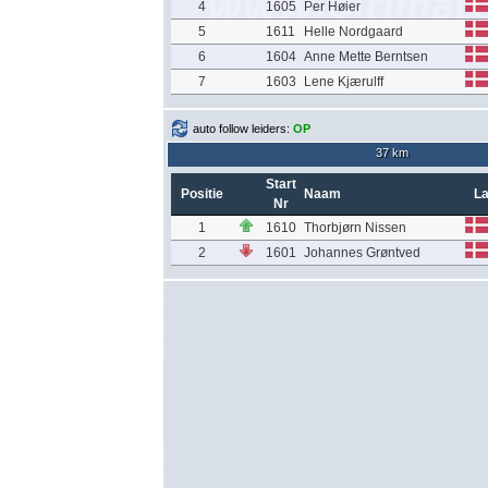
4
1605
Per Høier
5
1611
Helle Nordgaard
6
1604
Anne Mette Berntsen
7
1603
Lene Kjærulff
auto follow leiders:
OP
37 km
Start
Positie
Naam
L
Nr
1
1610
Thorbjørn Nissen
2
1601
Johannes Grøntved