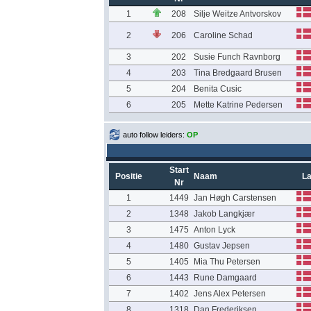
1
208
Silje Weitze Antvorskov
2
206
Caroline Schad
3
202
Susie Funch Ravnborg
4
203
Tina Bredgaard Brusen
5
204
Benita Cusic
6
205
Mette Katrine Pedersen
auto follow leiders:
OP
Start
Positie
Naam
L
Nr
1
1449
Jan Høgh Carstensen
2
1348
Jakob Langkjær
3
1475
Anton Lyck
4
1480
Gustav Jepsen
5
1405
Mia Thu Petersen
6
1443
Rune Damgaard
7
1402
Jens Alex Petersen
8
1318
Dan Frederiksen