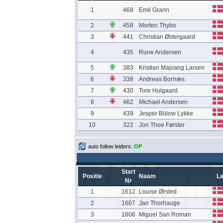
1
468
Emil Grann
2
458
Morten Thybo
3
441
Christian Østergaard
4
435
Rune Andersen
5
383
Kristian Majvang Larsen
6
338
Andreas Bornæs
7
430
Tore Hulgaard
8
462
Michael Andersen
9
439
Jesper Bülow Lykke
10
322
Jon Thoe Førster
auto follow leiders:
OP
Start
Positie
Naam
L
Nr
1
1612
Louise Ørsted
2
1607
Jan Thorhauge
3
1606
Miguel San Roman