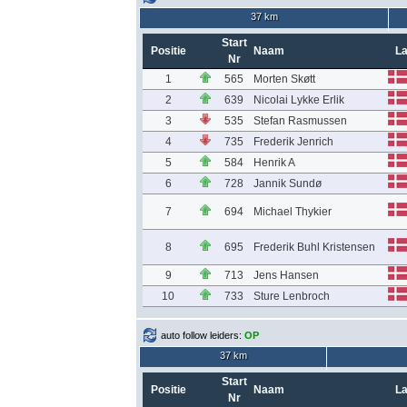
37 km
Start
Positie
Naam
L
Nr
1
565
Morten Skøtt
2
639
Nicolai Lykke Erlik
3
535
Stefan Rasmussen
4
735
Frederik Jenrich
5
584
Henrik A
6
728
Jannik Sundø
7
694
Michael Thykier
8
695
Frederik Buhl Kristensen
9
713
Jens Hansen
10
733
Sture Lenbroch
auto follow leiders:
OP
37 km
Start
Positie
Naam
L
Nr