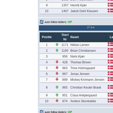
9
1357
Henrik Kjær
10
1467
Jakob Dahl Klausen
auto follow leiders:
OP
37 km
Start
Positie
Naam
L
Nr
1
1171
Niklas Larsen
2
1160
Brian Christiansen
3
956
Niels Kjær
4
428
Thomas Brixen
5
963
Trine Holmsgaard
6
967
Jonas Jensen
7
899
Mickey Kromann-Jensen
8
965
Christian Keuter Brask
9
951
Claus Ankjærgaard
10
874
Anders Skovbakke
auto follow leiders:
OP