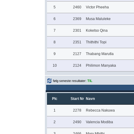
5
2460
Victor Pheeha
6
2369
Musa Maluleke
7
2301
Koketso Qina
8
2351
Thithithi Topi
9
2127
Thabang Marutla
10
2124
Philimon Manyaka
følg seneste resultater:
TIL
Plc
Start Nr
Navn
1
2278
Rebecca Nakuwa
2
2490
Valencia Modiba
3
2466
Mary Mbithi