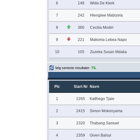
6
148
Wida De Klerk
7
242
Hlengiwe Mabizela
8
360
Cecilia Modiri
9
221
Makoma Lebea Napo
10
105
Zuzeka Susan Mdaka
følg seneste resultater:
TIL
Plc
Start Nr
Navn
1
2265
Katlhego Tjale
2
2415
Simon Mokonyama
3
2320
Thabang Samuel
4
2359
Given Baloyi