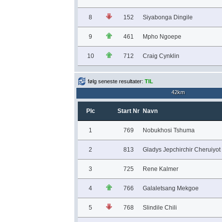
8
152
Siyabonga Dingile
9
461
Mpho Ngoepe
10
712
Craig Cynklin
følg seneste resultater:
TIL
42km
Plc
Start Nr
Navn
1
769
Nobukhosi Tshuma
2
813
Gladys Jepchirchir Cheruiyot
3
725
Rene Kalmer
4
766
Galaletsang Mekgoe
5
768
Slindile Chili