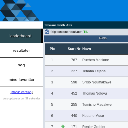
Tshwane North Ultra
følg seneste resultater:
TIL
leaderboard
42km
Plc
Start Nr
Navn
resultater
1
767
Rueben Mosiane
søg
2
227
Teboho Lejaha
mine favoritter
3
598
Sifiso Nqumakhwe
[
mobile version
]
4
452
Thomas Ndlovu
auto-opdaterer om 57 sekunder
5
255
Tumisho Magakwe
6
440
Kopano Muso
7
171
Renier Grobler