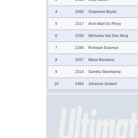
4
2060
Ongeziwe Boyisi
5
2317
Anni-Mart Du Plooy
6
2256
Michaela Van Den Berg
7
2284
Ronique Erasmus
8
2057
Maria Bendana
9
2314
Sandra Steenkamp
10
2464
Johanna Joubert