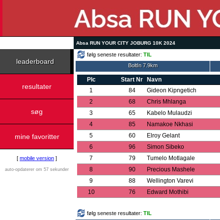
Absa RUN YOUR CITY JOBURG 10K 2024
følg seneste resultater:
TIL
leaderboard
BoltIn 7.9km
Plc
Start Nr
Navn
resultater
1
84
Gideon Kipngetich
2
68
Chris Mhlanga
søg
3
65
Kabelo Mulaudzi
4
85
Namakoe Nkhasi
5
60
Elroy Gelant
mine favoritter
6
96
Simon Sibeko
7
79
Tumelo Motlagale
[
mobile version
]
8
90
Precious Mashele
auto-opdaterer om 57 sekunder
9
88
Wellington Varevi
10
76
Edward Mothibi
følg seneste resultater:
TIL