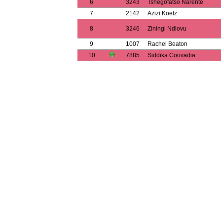
6
3243
Tshegofatso Narente
7
2142
Azizi Koetz
8
3246
Ziningi Ndlovu
9
1007
Rachel Beaton
10
7885
Siddika Coovadia