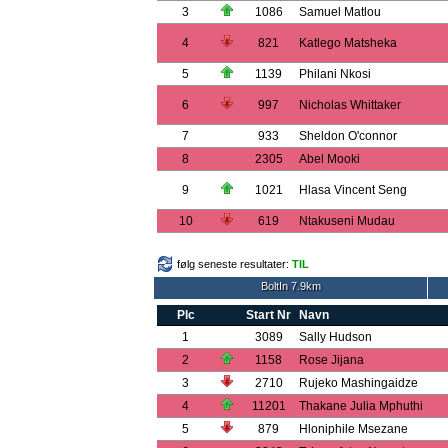
3
1086
Samuel Matlou
4
821
Katlego Matsheka
5
1139
Philani Nkosi
6
997
Nicholas Whittaker
7
933
Sheldon O'connor
8
2305
Abel Mooki
9
1021
Hlasa Vincent Seng
10
619
Ntakuseni Mudau
følg seneste resultater:
TIL
BoltIn 7.9km
Plc
Start Nr
Navn
1
3089
Sally Hudson
2
1158
Rose Jijana
3
2710
Rujeko Mashingaidze
4
11201
Thakane Julia Mphuthi
5
879
Hloniphile Msezane