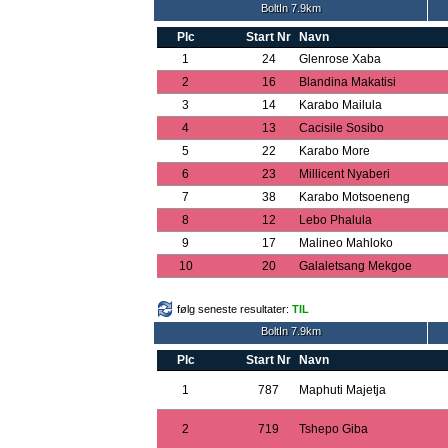
BoltIn 7.9km
Plc
Start Nr
Navn
1
24
Glenrose Xaba
2
16
Blandina Makatisi
3
14
Karabo Mailula
4
13
Cacisile Sosibo
5
22
Karabo More
6
23
Millicent Nyaberi
7
38
Karabo Motsoeneng
8
12
Lebo Phalula
9
17
Malineo Mahloko
10
20
Galaletsang Mekgoe
følg seneste resultater:
TIL
BoltIn 7.9km
Plc
Start Nr
Navn
1
787
Maphuti Majetja
2
719
Tshepo Giba