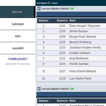
Lierløpet 17. mars
seuraa kilpailun kärkeä:
ON
tilanne
Sijoitus
Numero
Nimi
tulokset
1
1141
Elias Haugen Torjussen
2
1155
Sindre Buraas
etsi
3
1148
Borgar Rudi Steinvik
4
1125
Øyvind Snilsberg
5
1153
Jonathan Alsaker-Arentz
suosikit
6
1135
Kristian Ulriksen
7
1131
Knut Borkholm
[
mobile version
]
8
1144
Henrik Samdal
päivitysväli 57 sekuntteja
9
1127
Hans Erlend Meland
10
1128
Lars Martin Falck
seuraa kilpailun kärkeä:
ON
Sijoitus
Numero
Nimi