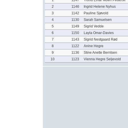
1
1147
Trond Einar Moen Pedersli
2
1146
Ingrid Helene Nyhus
3
1142
Pauline Sjøvold
4
1130
Sarah Samuelsen
5
1149
Sigrid Vedde
6
1150
Layla Omar-Davies
7
1143
Sigrid Nestgaard Rød
8
1122
Anine Hegre
9
1136
Stine Anette Berntsen
10
1123
Vienna Hegre Seljevold