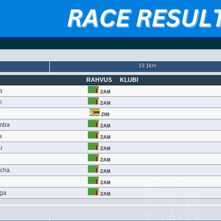
19.1km
RAHVUS
KLUBI
a
ZAM
n
ZAM
ZIM
mba
ZAM
a
ZAM
u
ZAM
ZAM
acha
ZAM
ZAM
nga
ZAM