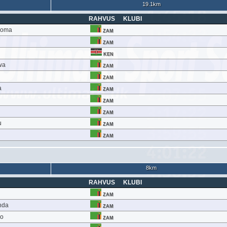
19.1km
RAHVUS
KLUBI
loma
ZAM
ZAM
KEN
wa
ZAM
ZAM
a
ZAM
ZAM
ZAM
u
ZAM
ZAM
8km
RAHVUS
KLUBI
ZAM
nda
ZAM
no
ZAM