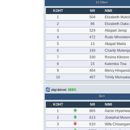
10.55km
KOHT
NR
NIMI
1
504
Elizabeth Muko
2
86
Elizabeth Daka
3
324
Abigael Jerop
4
472
Rudo Mhonder
5
13
Abigail Mwila
6
193
Charity Muleng
7
330
Rosina Kiboino
8
15
Kalemba Tisa
9
464
Mercy Hingand
10
467
Trinity Munsaka
jälgi liidreid:
SEES
6km
KOHT
NR
NIMI
1
865
Aaron Hiyamwa
2
613
Josephat Muso
3
610
Wifa Chisanga