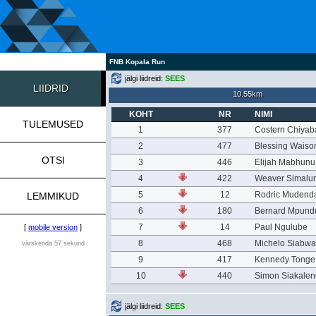
FNB Kopala Run
jälgi liidreid:
SEES
LIIDRID
10.55km
KOHT
NR
NIMI
TULEMUSED
1
377
Costern Chiyab
2
477
Blessing Waiso
OTSI
3
446
Elijah Mabhunu
4
422
Weaver Simalu
5
12
Rodric Mudend
LEMMIKUD
6
180
Bernard Mpund
7
14
Paul Ngulube
[
mobile version
]
8
468
Michelo Siabw
värskenda 57 sekund
9
417
Kennedy Tonge
10
440
Simon Siakale
jälgi liidreid:
SEES