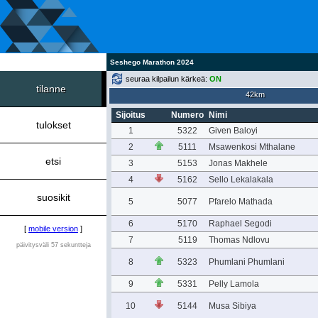
Seshego Marathon 2024
seuraa kilpailun kärkeä:
ON
tilanne
42km
Sijoitus
Numero
Nimi
tulokset
1
5322
Given Baloyi
2
5111
Msawenkosi Mthalane
etsi
3
5153
Jonas Makhele
4
5162
Sello Lekalakala
suosikit
5
5077
Pfarelo Mathada
6
5170
Raphael Segodi
[
mobile version
]
7
5119
Thomas Ndlovu
päivitysväli 57 sekuntteja
8
5323
Phumlani Phumlani
9
5331
Pelly Lamola
10
5144
Musa Sibiya