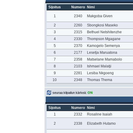
Sijoitus
Numero
Nimi
1
2340
Makgoba Given
2
2260
Sbongkosi Maseko
3
2315
Bethuel Netshitenzhe
4
2330
Thompson Mgagane
5
2370
Kamogelo Semenya
6
2177
Lesetja Maruatona
7
2358
Matselane Mamabolo
8
2103
Ishmael Malatji
9
2281
Lesiba Nkgoeng
10
2348
Thomas Thema
seuraa kilpailun kärkeä:
ON
Sijoitus
Numero
Nimi
1
2332
Rosaline Isaiah
2
2338
Elizabeth Hutamo