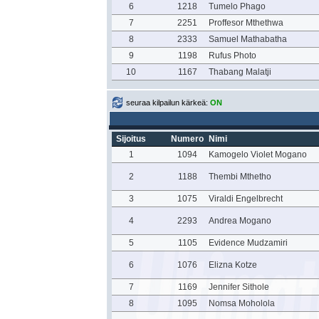
6
1218
Tumelo Phago
7
2251
Proffesor Mthethwa
8
2333
Samuel Mathabatha
9
1198
Rufus Photo
10
1167
Thabang Malatji
seuraa kilpailun kärkeä:
ON
Sijoitus
Numero
Nimi
1
1094
Kamogelo Violet Mogano
2
1188
Thembi Mthetho
3
1075
Viraldi Engelbrecht
4
2293
Andrea Mogano
5
1105
Evidence Mudzamiri
6
1076
Elizna Kotze
7
1169
Jennifer Sithole
8
1095
Nomsa Moholola