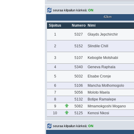
seuraa kilpailun kärkeä:
ON
42km
Sijoitus
Numero
Nimi
1
5327
Glayds Jepchirchir
2
5152
Slindile Chill
3
5107
Kebogile Motshabi
4
5340
Geneva Raphala
5
5032
Elsabe Cronje
6
5106
Mancha Mothomogolo
7
5056
Moloto Maela
8
5132
Botipe Ramalepe
9
5082
Mmamokgoshi Mogano
10
5125
Kenosi Nkosi
seuraa kilpailun kärkeä:
ON