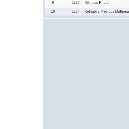
9
1137
Rikhotso Rhulani
10
2254
Rethabile Precious Mathopa