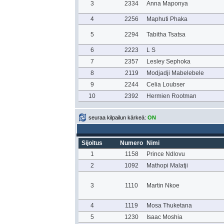
3
2334
Anna Maponya
4
2256
Maphuti Phaka
5
2294
Tabitha Tsatsa
6
2223
L S
7
2357
Lesley Sephoka
8
2119
Modjadji Mabelebele
9
2244
Celia Loubser
10
2392
Hermien Rootman
seuraa kilpailun kärkeä:
ON
Sijoitus
Numero
Nimi
1
1158
Prince Ndlovu
2
1092
Mathopi Malatji
3
1110
Martin Nkoe
4
1119
Mosa Thuketana
5
1230
Isaac Moshia