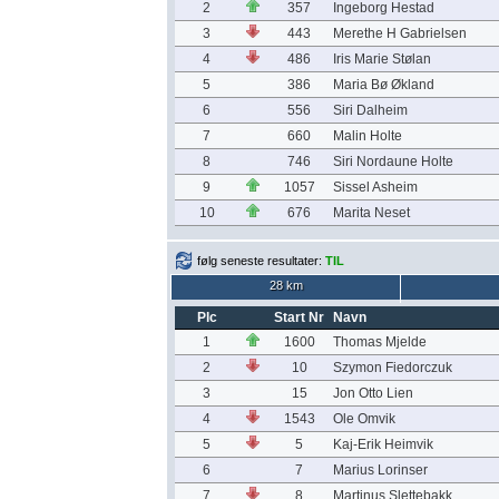
2
357
Ingeborg Hestad
3
443
Merethe H Gabrielsen
4
486
Iris Marie Stølan
5
386
Maria Bø Økland
6
556
Siri Dalheim
7
660
Malin Holte
8
746
Siri Nordaune Holte
9
1057
Sissel Asheim
10
676
Marita Neset
følg seneste resultater:
TIL
28 km
Plc
Start Nr
Navn
1
1600
Thomas Mjelde
2
10
Szymon Fiedorczuk
3
15
Jon Otto Lien
4
1543
Ole Omvik
5
5
Kaj-Erik Heimvik
6
7
Marius Lorinser
7
8
Martinus Slettebakk