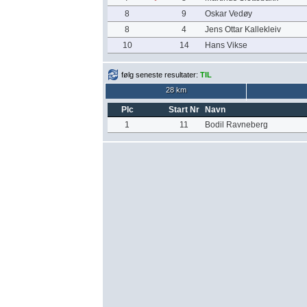
8
9
Oskar Vedøy
8
4
Jens Ottar Kallekleiv
10
14
Hans Vikse
følg seneste resultater:
TIL
28 km
Plc
Start Nr
Navn
1
11
Bodil Ravneberg