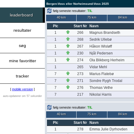
Bergen-Voss eller Norheimsund-Voss 2025
følg seneste resultater:
TIL
leaderboard
40 km
75 km
84 km
Plc
Start Nr
Navn
resultater
1
266
Magnus Brandseth
1
268
Sedrik Ullebø
søg
1
267
Håkon Wisløff
1
230
Njål Pedersen
1
274
Ola Blikberg Herheim
mine favoritter
1
265
Vidar Mehl
7
273
Marius Flatebø
tracker
7
271
Sondre Rygh Trodal
7
276
Thomas Vethe
[
mobile version
]
7
217
Nikolai Harris
auto-opdaterer om 57 sekunder
følg seneste resultater:
TIL
40 km
75 km
84 km
Plc
Start Nr
Navn
1
278
Emma Julie Dyrhovden