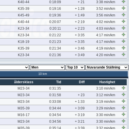
K40-44
0:18:09
+ 21
3:38 min/km
K35-39
0:19:16
+ 1:28
3:52 min/km
K45-49
0:19:36
+ 1:49
3:56 min/km
K40-44
0:20:07
+ 2:19
4:02 min/km
K23-34
0:20:11
+ 2:23
4:03 min/km
K23-34
0:21:22
+ 3:35
4:17 min/km
K18-19
0:21:23
+ 3:35
4:17 min/km
K35-39
0:21:34
+ 3:46
4:19 min/km
K23-34
0:21:36
+ 3:49
4:20 min/km
10 km
åldersklass
Tid
Diff
Hastighet
M23-34
0:31:35
3:10 min/km
M23-34
0:31:58
+ 23
3:12 min/km
M23-34
0:33:08
+ 1:33
3:19 min/km
M35-39
0:34:44
+ 3:09
3:29 min/km
M16-17
0:34:54
+ 3:19
3:30 min/km
M23-34
0:34:56
+ 3:21
3:30 min/km
M35-39
0:35:14
+ 3:39
3:32 min/km