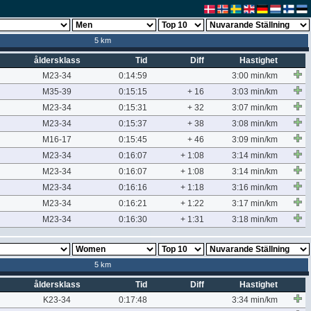
5 km
åldersklass
Tid
Diff
Hastighet
M23-34
0:14:59
3:00 min/km
M35-39
0:15:15
+ 16
3:03 min/km
M23-34
0:15:31
+ 32
3:07 min/km
M23-34
0:15:37
+ 38
3:08 min/km
M16-17
0:15:45
+ 46
3:09 min/km
M23-34
0:16:07
+ 1:08
3:14 min/km
M23-34
0:16:07
+ 1:08
3:14 min/km
M23-34
0:16:16
+ 1:18
3:16 min/km
M23-34
0:16:21
+ 1:22
3:17 min/km
M23-34
0:16:30
+ 1:31
3:18 min/km
5 km
åldersklass
Tid
Diff
Hastighet
K23-34
0:17:48
3:34 min/km