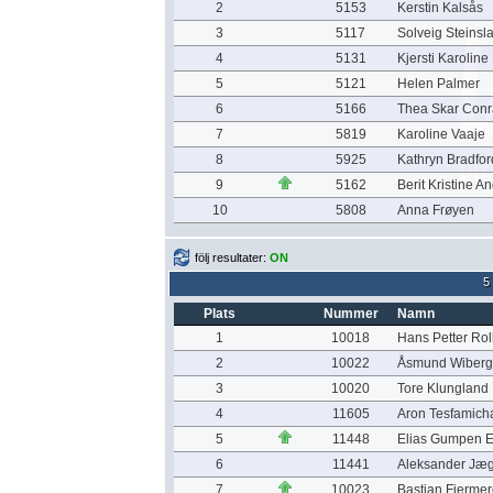
2
5153
Kerstin Kalsås
3
5117
Solveig Steinsl
4
5131
Kjersti Karolin
5
5121
Helen Palmer
6
5166
Thea Skar Conr
7
5819
Karoline Vaaje
8
5925
Kathryn Bradfor
9
5162
Berit Kristine 
10
5808
Anna Frøyen
följ resultater:
ON
5
Plats
Nummer
Namn
1
10018
Hans Petter Ro
2
10022
Åsmund Wiberg
3
10020
Tore Klungland
4
11605
Aron Tesfamich
5
11448
Elias Gumpen 
6
11441
Aleksander Jæ
7
10023
Bastian Fjerme