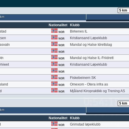
 km
Nationalitet
Klubb
stad
Birkenes IL
NOR
tsen
Kristiansand Løpeklubb
NOR
asvatn
Mandal og Halse Idrettslag
NOR
NOR
otn
Mandal og Halse IL-Friidrett
NOR
hiwet
Kristiansand Løpeklubb
NOR
NOR
Fiskebeinern SK
NOR
sland
Omexom - Otera infra as
NOR
d
Mjåland Kiropraktikk og Trening AS
NOR
 km
Nationalitet
Klubb
d
Grimstad løpeklubb
NOR