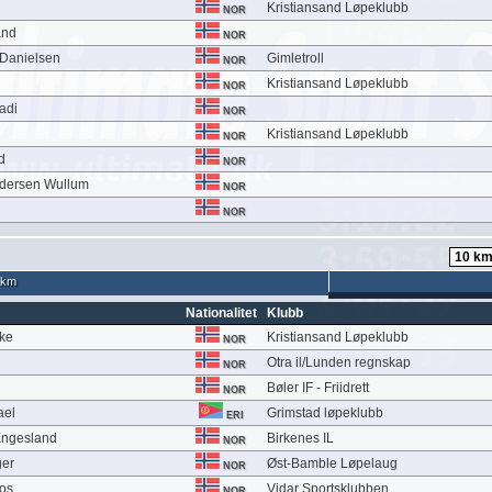
Kristiansand Løpeklubb
NOR
and
NOR
e Danielsen
Gimletroll
NOR
Kristiansand Løpeklubb
NOR
adi
NOR
Kristiansand Løpeklubb
NOR
d
NOR
Andersen Wullum
NOR
NOR
 km
Nationalitet
Klubb
lke
Kristiansand Løpeklubb
NOR
Otra il/Lunden regnskap
NOR
Bøler IF - Friidrett
NOR
ael
Grimstad løpeklubb
ERI
Engesland
Birkenes IL
NOR
ger
Øst-Bamble Løpelaug
NOR
ros
Vidar Sportsklubben
NOR