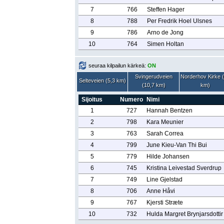
7
766
Steffen Hager
8
788
Per Fredrik Hoel Ulsnes
9
786
Arno de Jong
10
764
Simen Holtan
seuraa kilpailun kärkeä:
ON
Svingerudveien
Norderhov Kirke 
Selteveien (5,3 km)
(10,7 km)
km)
Sijoitus
Numero
Nimi
1
727
Hannah Bentzen
2
798
Kara Meunier
3
763
Sarah Correa
4
799
June Kieu-Van Thi Bui
5
779
Hilde Johansen
6
745
Kristina Leivestad Sverdrup
7
749
Line Gjelstad
8
706
Anne Håvi
9
767
Kjersti Stræte
10
732
Hulda Margret Brynjarsdottir