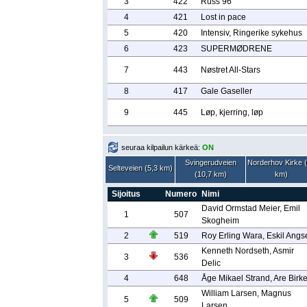
3
422
Russ 96
4
421
Lost in pace
5
420
Intensiv, Ringerike sykehus
6
423
SUPERMØDRENE
7
443
Nøstret All-Stars
8
417
Gale Gaseller
9
445
Løp, kjerring, løp
seuraa kilpailun kärkeä:
ON
Svingerudveien
Norderhov Kirke 
Selteveien (5,3 km)
(10,7 km)
km)
Sijoitus
Numero
Nimi
David Ormstad Meier, Emil
1
507
Skogheim
2
519
Roy Erling Wara, Eskil Angs
Kenneth Nordseth, Asmir
3
536
Delic
4
648
Åge Mikael Strand, Are Birke
William Larsen, Magnus
5
509
Larsen