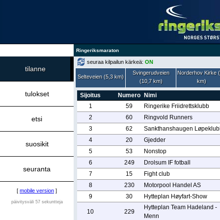
Ringeriksmaraton
seuraa kilpailun kärkeä:
ON
tilanne
Svingerudveien
Norderhov Kirke 
Selteveien (5,3 km)
(10,7 km)
km)
tulokset
Sijoitus
Numero
Nimi
1
59
Ringerike Friidrettsklubb
2
60
Ringvold Runners
etsi
3
62
Sankthanshaugen Løpeklub
4
20
Gjedder
suosikit
5
53
Nonstop
6
249
Drolsum IF fotball
seuranta
7
15
Fight club
8
230
Motorpool Handel AS
[
mobile version
]
9
30
Hytteplan Høyfart-Show
päivitysväli 57 sekuntteja
Hytteplan Team Hadeland -
10
229
Menn