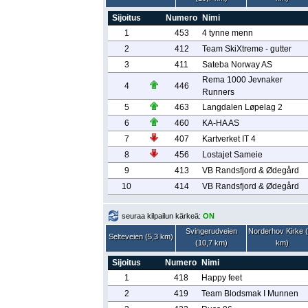
Sijoitus
Numero
Nimi
1
453
4 tynne menn
2
412
Team SkiXtreme - gutter
3
411
Sateba Norway AS
Rema 1000 Jevnaker
4
446
Runners
5
463
Langdalen Løpelag 2
6
460
KA-HA AS
7
407
Kartverket IT 4
8
456
Lostajet Sameie
9
413
VB Randsfjord & Ødegård
10
414
VB Randsfjord & Ødegård
seuraa kilpailun kärkeä:
ON
Svingerudveien
Norderhov Kirke 
Selteveien (5,3 km)
(10,7 km)
km)
Sijoitus
Numero
Nimi
1
418
Happy feet
2
419
Team Blodsmak I Munnen