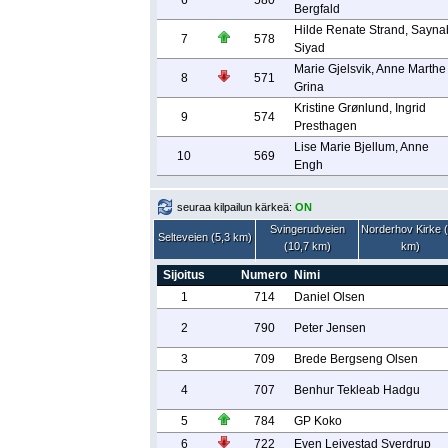
6
580
Bergfald
Hilde Renate Strand, Sayna
7
578
Siyad
Marie Gjelsvik, Anne Marthe
8
571
Grina
Kristine Grønlund, Ingrid
9
574
Presthagen
Lise Marie Bjellum, Anne
10
569
Engh
seuraa kilpailun kärkeä:
ON
Svingerudveien
Norderhov Kirke 
Selteveien (5,3 km)
(10,7 km)
km)
Sijoitus
Numero
Nimi
1
714
Daniel Olsen
2
790
Peter Jensen
3
709
Brede Bergseng Olsen
4
707
Benhur Tekleab Hadgu
5
784
GP Koko
6
722
Even Leivestad Sverdrup