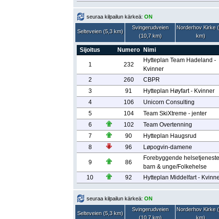
seuraa kilpailun kärkeä:
ON
Svingerudveien
Norderhov Kirke 
Selteveien (5,3 km)
(10,7 km)
km)
Sijoitus
Numero
Nimi
Hytteplan Team Hadeland -
1
232
Kvinner
2
260
CBPR
3
91
Hytteplan Høyfart - Kvinner
4
106
Unicorn Consulting
5
104
Team SkiXtreme - jenter
6
102
Team Overtenning
7
90
Hytteplan Haugsrud
8
96
Løpogvin-damene
Forebyggende helsetjeneste
9
86
barn & unge/Folkehelse
10
92
Hytteplan Middelfart - Kvinn
seuraa kilpailun kärkeä:
ON
Svingerudveien
Norderhov Kirke 
Selteveien (5,3 km)
(10,7 km)
km)