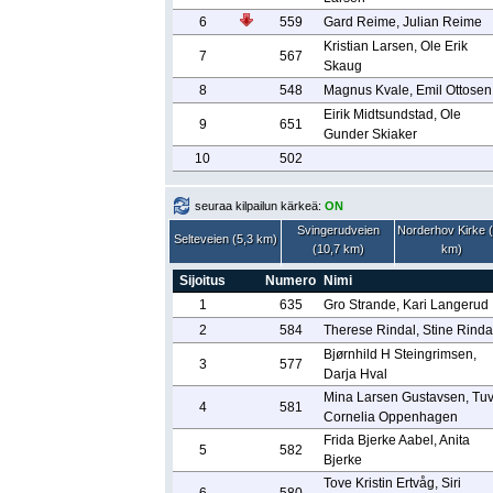
6
559
Gard Reime, Julian Reime
Kristian Larsen, Ole Erik
7
567
Skaug
8
548
Magnus Kvale, Emil Ottosen
Eirik Midtsundstad, Ole
9
651
Gunder Skiaker
10
502
seuraa kilpailun kärkeä:
ON
Svingerudveien
Norderhov Kirke 
Selteveien (5,3 km)
(10,7 km)
km)
Sijoitus
Numero
Nimi
1
635
Gro Strande, Kari Langerud
2
584
Therese Rindal, Stine Rinda
Bjørnhild H Steingrimsen,
3
577
Darja Hval
Mina Larsen Gustavsen, Tu
4
581
Cornelia Oppenhagen
Frida Bjerke Aabel, Anita
5
582
Bjerke
Tove Kristin Ertvåg, Siri