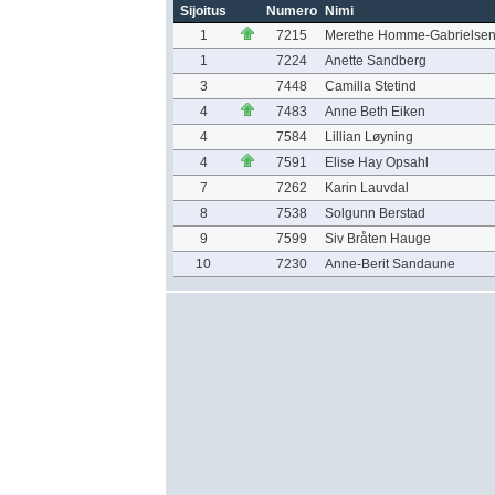
Sijoitus
Numero
Nimi
1
7215
Merethe Homme-Gabrielse
1
7224
Anette Sandberg
3
7448
Camilla Stetind
4
7483
Anne Beth Eiken
4
7584
Lillian Løyning
4
7591
Elise Hay Opsahl
7
7262
Karin Lauvdal
8
7538
Solgunn Berstad
9
7599
Siv Bråten Hauge
10
7230
Anne-Berit Sandaune