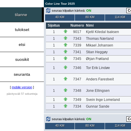
Color Line Tour 2025
seuraa kilpailun kärkeä:
ON
tilanne
40 KM
80 KM
114 KM
Sijoitus
Numero
Nimi
tulokset
1
9017
Kjetil Kiledal Isaksen
1
7343
Thomas Nærland
etsi
1
7339
Mikael Johansen
1
7341
Stian Heggøy
1
7345
Ørjan Frøiland
suosikit
1
7346
Tor Erik Lindøe
seuranta
1
7347
Anders Farestveit
[
mobile version
]
1
7348
Jone Ellingsen
päivitysväli 57 sekuntteja
1
7349
Svein Inge Lomeland
1
7334
Gunnar Sande
seuraa kilpailun kärkeä:
ON
40 KM
80 KM
114 KM