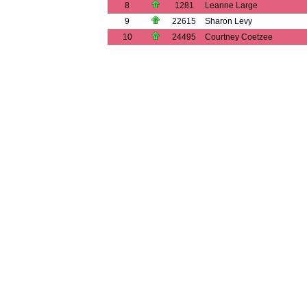
8
1281
Leanne Large
9
22615
Sharon Levy
10
24495
Courtney Coetzee