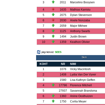
3
2011
Marcelino Booysen
4
1635
Mathias Kanisiu
5
2075
Dylan Stevenson
6
2030
Anele Nonzaba
7
2059
Major Mkhwe
8
1125
Anthony Swarts
9
1494
Justin Brown
10
1359
Keathon Olivier
jälgi liidreid:
SEES
5km
KOHT
NR
NIMI
1
1076
Vicky Macintosh
2
1408
Lydia Van Der Vyver
3
1580
Lisa Kathryn Geffen
4
17796
Florence Mitchell
5
27937
Savannah Brandsma
6
1360
Anine Oosthuizen
7
1750
Corlia Meyer