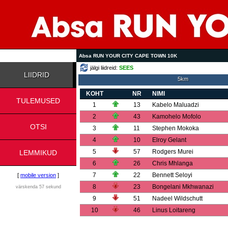
Absa RUN YOUR CITY CAPE TOWN 10K
jälgi liidreid:
SEES
LIIDRID
5km
KOHT
NR
NIMI
TULEMUSED
1
13
Kabelo Maluadzi
2
43
Kamohelo Mofolo
OTSI
3
11
Stephen Mokoka
4
10
Elroy Gelant
5
57
Rodgers Murei
LEMMIKUD
6
26
Chris Mhlanga
7
22
Bennett Seloyi
[
mobile version
]
8
23
Bongelani Mkhwanazi
värskenda 57 sekund
9
51
Nadeel Wildschutt
10
46
Linus Loitareng