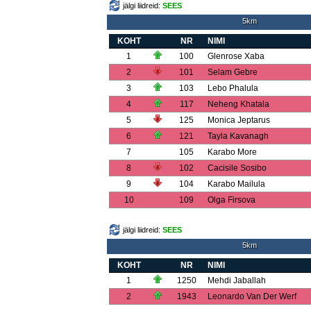
jälgi liidreid:
SEES
5km
KOHT
NR
NIMI
1
100
Glenrose Xaba
2
101
Selam Gebre
3
103
Lebo Phalula
4
117
Neheng Khatala
5
125
Monica Jeptarus
6
121
Tayla Kavanagh
7
105
Karabo More
8
102
Cacisile Sosibo
9
104
Karabo Mailula
10
109
Olga Firsova
jälgi liidreid:
SEES
5km
KOHT
NR
NIMI
1
1250
Mehdi Jaballah
2
1943
Leonardo Van Der Werf