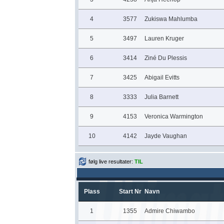
4
3577
Zukiswa Mahlumba
5
3497
Lauren Kruger
6
3414
Ziné Du Plessis
7
3425
Abigail Evitts
8
3333
Julia Barnett
9
4153
Veronica Warmington
10
4142
Jayde Vaughan
følg live resultater:
TIL
Plass
Start Nr
Navn
1
1355
Admire Chiwambo