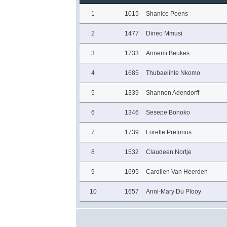
1
1015
Shanice Peens
2
1477
Dineo Mmusi
3
1733
Annemi Beukes
4
1685
Thubaelihle Nkomo
5
1339
Shannon Adendorff
6
1346
Sesepe Bonoko
7
1739
Lorette Pretorius
8
1532
Claudeen Nortje
9
1695
Carolien Van Heerden
10
1657
Anni-Mary Du Plooy