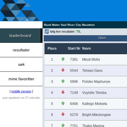
Rand Water Vaal River City Marathon
følg live resultater:
TIL
leaderboard
21km
Plass
Start Nr
Navn
resultater
1
7381
Mbuti Mollo
søk
2
5544
Tshepo Gavu
mine favoritter
3
5996
Poloko Maphunye
[
mobile version
]
4
7149
Vuyisile Tshoba
auto-oppdatere om 57 sekunder
5
6466
Katlego Motseta
6
5279
Bright Mikolongwe
7
7751
Thabo Masina