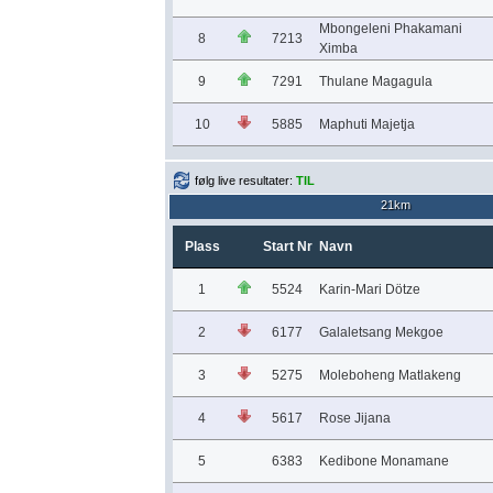
Mbongeleni Phakamani
8
7213
Ximba
9
7291
Thulane Magagula
10
5885
Maphuti Majetja
følg live resultater:
TIL
21km
Plass
Start Nr
Navn
1
5524
Karin-Mari Dötze
2
6177
Galaletsang Mekgoe
3
5275
Moleboheng Matlakeng
4
5617
Rose Jijana
5
6383
Kedibone Monamane