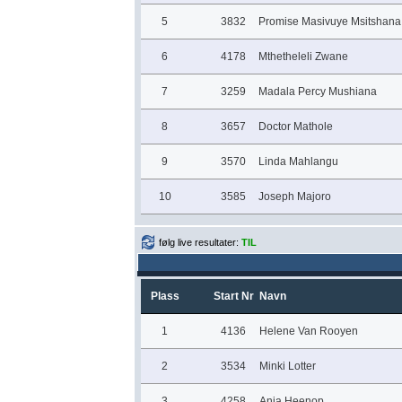
5
3832
Promise Masivuye Msitshana
6
4178
Mthetheleli Zwane
7
3259
Madala Percy Mushiana
8
3657
Doctor Mathole
9
3570
Linda Mahlangu
10
3585
Joseph Majoro
følg live resultater:
TIL
Plass
Start Nr
Navn
1
4136
Helene Van Rooyen
2
3534
Minki Lotter
3
4258
Anja Heenop