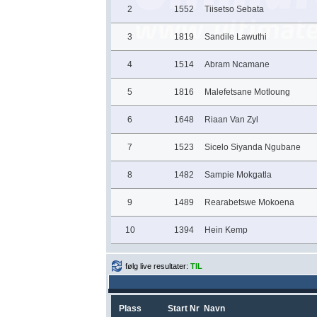
2
1552
Tiisetso Sebata
3
1819
Sandile Lawuthi
4
1514
Abram Ncamane
5
1816
Malefetsane Motloung
6
1648
Riaan Van Zyl
7
1523
Sicelo Siyanda Ngubane
8
1482
Sampie Mokgatla
9
1489
Rearabetswe Mokoena
10
1394
Hein Kemp
følg live resultater:
TIL
Plass
Start Nr
Navn