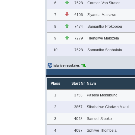
6
7528
Carmen Van Straten
7
6106
Ziyanda Matsawe
8
7474
Samantha Prokopiou
9
7279
Hlengiwe Mabizela
10
7628
Samantha Shabalala
følg live resultater:
TIL
Plass
Start Nr
Navn
1
3753
Paseka Mokubung
2
3857
Sibabalwe Gladwin Mzazi
3
4048
Samuel Sibeko
4
4087
Sphiwe Thombela