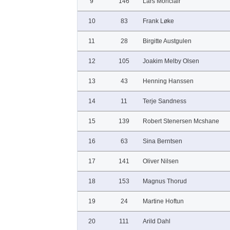
9
146
Lars Monclair
10
83
Frank Løke
11
28
Birgitte Austgulen
12
105
Joakim Melby Olsen
13
43
Henning Hanssen
14
11
Terje Sandness
15
139
Robert Stenersen Mcshane
16
63
Sina Berntsen
17
141
Oliver Nilsen
18
153
Magnus Thorud
19
24
Martine Hoftun
20
111
Arild Dahl