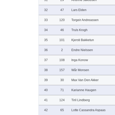
31
29
Andrine Jakobsen
32
47
Lars Elden
33
120
Torgeir Andreassen
34
46
Truls Krogh
35
101
Kjersti Bakketun
36
2
Endre Nielssen
37
108
Inga Konow
38
157
Wår Monsen
39
30
Max Van Den Akker
40
71
Karianne Haugen
41
124
Tiril Lindberg
42
65
Lotte Cassandra Aspaas