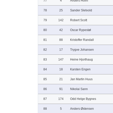
77
4
Anders Holm
78
25
Sander Sletvold
79
142
Robert Scott
80
42
Oscar Rypestøl
81
88
Kristoffer Randall
82
17
Trygve Johansen
83
147
Heine Hjorthaug
84
18
Karsten Engen
85
21
Jan Martin Huus
86
91
Nikolai Sann
87
174
Odd Helge Bygnes
88
5
Anders Østensen