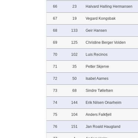
66
23
Halvard Halling Hermansen
67
19
Vegard Kongsbak
68
133
Geir Hansen
69
125
Christine Berger Volden
70
102
Luis Recinos
71
35
Petter Skjerve
72
50
Isabel Aarnes
73
68
Sindre Tøllefsen
74
144
Erik Nilsen Onarheim
75
104
Anders Falkfjell
76
151
Jan Roald Haugland