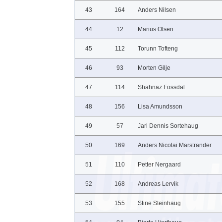
43
164
Anders Nilsen
44
12
Marius Olsen
45
112
Torunn Tofteng
46
93
Morten Gilje
47
114
Shahnaz Fossdal
48
156
Lisa Amundsson
49
57
Jarl Dennis Sortehaug
50
169
Anders Nicolai Marstrander
51
110
Petter Nergaard
52
168
Andreas Lervik
53
155
Stine Steinhaug