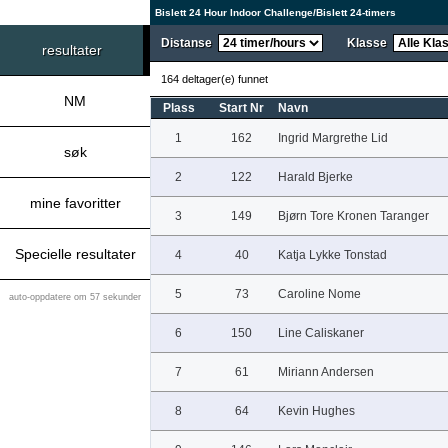
Bislett 24 Hour Indoor Challenge/Bislett 24-timers
Distanse
Klasse
resultater
164 deltager(e) funnet
NM
Plass
Start Nr
Navn
1
162
Ingrid Margrethe Lid
søk
2
122
Harald Bjerke
mine favoritter
3
149
Bjørn Tore Kronen Taranger
Specielle resultater
4
40
Katja Lykke Tonstad
5
73
Caroline Nome
auto-oppdatere om 57 sekunder
6
150
Line Caliskaner
7
61
Miriann Andersen
8
64
Kevin Hughes