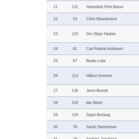
21
131
Sebastian Piotr Mazur
22
53
Chris Strandmann
23
115
Gro Siljan Hjukse
24
81
Carl Fredrik Andresen
25
67
Beate Lode
26
113
Håkon Arvesen
27
136
Jenni Brandt
28
126
Ida Steiro
29
119
Sigve Borlaug
30
76
Sarah Samuelsen