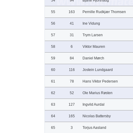
54
94
Bjarte Hjorthaug
55
163
Pernille Rudkjær Thomsen
56
41
Ine Vidung
57
31
Trym Larsen
58
6
Viktor Mauren
59
84
Daniel Mørch
60
116
Jostein Lundgaard
61
78
Hans Viktor Pedersen
62
52
Ole Marius Røsten
63
127
Ingvild Aurdal
64
165
Nicolas Battersby
65
3
Torjus Aasland