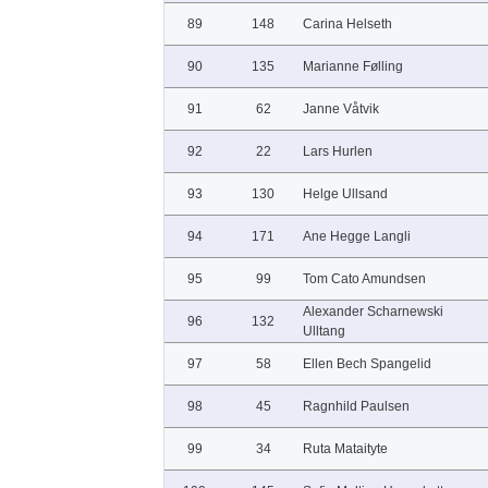
89
148
Carina Helseth
90
135
Marianne Følling
91
62
Janne Våtvik
92
22
Lars Hurlen
93
130
Helge Ullsand
94
171
Ane Hegge Langli
95
99
Tom Cato Amundsen
Alexander Scharnewski
96
132
Ulltang
97
58
Ellen Bech Spangelid
98
45
Ragnhild Paulsen
99
34
Ruta Mataityte