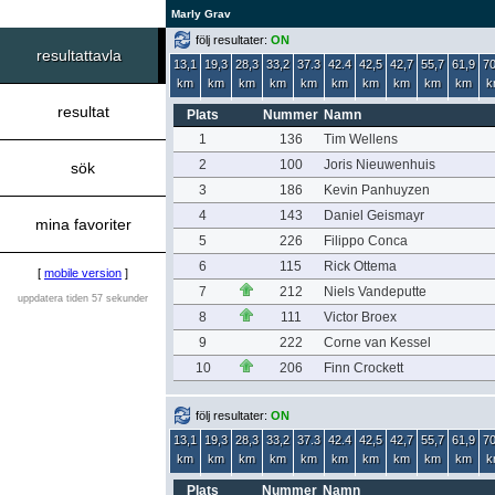
Marly Grav
följ resultater:
ON
resultattavla
13,1
19,3
28,3
33,2
37.3
42.4
42,5
42,7
55,7
61,9
70
km
km
km
km
km
km
km
km
km
km
k
resultat
Plats
Nummer
Namn
1
136
Tim Wellens
2
100
Joris Nieuwenhuis
sök
3
186
Kevin Panhuyzen
4
143
Daniel Geismayr
mina favoriter
5
226
Filippo Conca
6
115
Rick Ottema
[
mobile version
]
7
212
Niels Vandeputte
uppdatera tiden 57 sekunder
8
111
Victor Broex
9
222
Corne van Kessel
10
206
Finn Crockett
följ resultater:
ON
13,1
19,3
28,3
33,2
37.3
42.4
42,5
42,7
55,7
61,9
70
km
km
km
km
km
km
km
km
km
km
k
Plats
Nummer
Namn