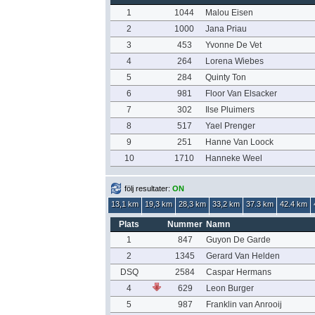
1
1044
Malou Eisen
2
1000
Jana Priau
3
453
Yvonne De Vet
4
264
Lorena Wiebes
5
284
Quinty Ton
6
981
Floor Van Elsacker
7
302
Ilse Pluimers
8
517
Yael Prenger
9
251
Hanne Van Loock
10
1710
Hanneke Weel
följ resultater:
ON
13,1 km
19,3 km
28,3 km
33,2 km
37.3 km
42.4 km
Plats
Nummer
Namn
1
847
Guyon De Garde
2
1345
Gerard Van Helden
DSQ
2584
Caspar Hermans
4
629
Leon Burger
5
987
Franklin van Anrooij