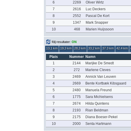
6
2269
Oliver Wirtz
7
2616
Luc Deckers
8
2552
Pascal De Kort
9
1347
Mark Snapper
10
468
Marien Huijssoon
följ resultater:
ON
13,1 km
19,3 km
28,3 km
33,2 km
37.3 km
42.4 km
Plats
Nummer
Namn
1
2144
Marijke De Smedt
2
272
Marlene Cleves
3
2469
Annick Van Leuven
4
2669
Bente Kortbæk Kibsgaard
5
2480
Manuela Freund
6
1775
Sara Michielsens
7
2674
Hilda Quintens
8
2193
Rian Beldman
9
2175
Diana Boeser-Pekel
10
2000
Senta Hartmann