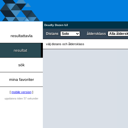
Deadly Dozen UJ
Distans
åldersklass
resultattavla
välj distans och åldersklass
resultat
sök
mina favoriter
[
mobile version
]
uppdatera tiden 57 sekunder